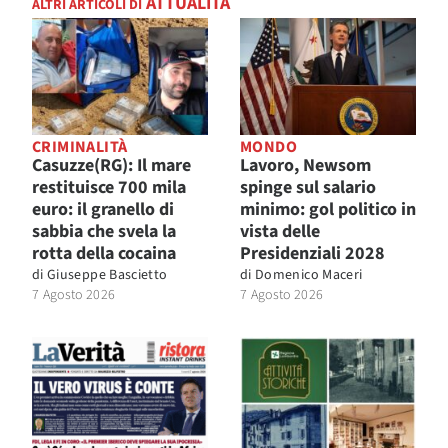
ATTUALITÀ
ALTRI ARTICOLI DI
CRIMINALITÀ
MONDO
Casuzze(RG): Il mare
Lavoro, Newsom
restituisce 700 mila
spinge sul salario
euro: il granello di
minimo: gol politico in
sabbia che svela la
vista delle
rotta della cocaina
Presidenziali 2028
di
Giuseppe Bascietto
di
Domenico Maceri
7 Agosto 2026
7 Agosto 2026