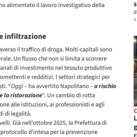
s
 alimentato il lavoro investigativo della
d
4
 infiltrazione
erso il traffico di droga. Molti capitali sono
erale. Un flusso che non si limita a scorrere
anali di investimento nel tessuto produttivo
romettenti e redditizi. I settori strategici per
ti. “
Oggi –
ha avvertito Napolitano
–
a rischio
 e la ristorazione
“. Un cambio di rotta
ne alle istituzioni, ai professionisti e agli
C
i di legalità.
L
elli. Già nell’ottobre 2025, la Prefettura di
g
protocollo d’intesa per la prevenzione
r