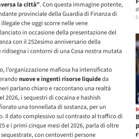
F
aversa la città”
. Con questa immagine potente,
d
ante provinciale della Guardia di Finanza di
5
 illegale che oggi scorre nelle vene
lanciato in occasione della presentazione del
anza con il 252esimo anniversario della
 ridisegna i contorni di una Cosa nostra mutata
o, l’organizzazione mafiosa ha intensificato
enerando
nuove e ingenti risorse liquide
da
meri parlano chiaro e raccontano una realtà
el 2026, i sequestri di cocaina e hashish
fiorato una tonnellata di sostanza, per un
B
. Il dato complessivo sul contrasto al traffico di
p
025 e i primi cinque mesi del 2026, parla di oltre
r
i sequestrate, con centoventi persone