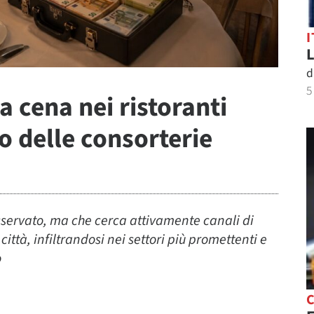
I
L
d
5
a cena nei ristoranti
o delle consorterie
osservato, ma che cerca attivamente canali di
ittà, infiltrandosi nei settori più promettenti e
o
C