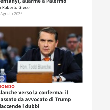
entanyl, allarme a Palermo
i
Roberto Greco
 Agosto 2026
MONDO
lanche verso la conferma: il
assato da avvocato di Trump
iaccende i dubbi