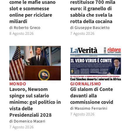
come le mafie usano
restituisce 700 mila
slot e scommesse
euro: il granello di
online per riciclare
sabbia che svela la
miliardi
rotta della cocaina
di
Roberto Greco
di
Giuseppe Bascietto
8 Agosto 2026
7 Agosto 2026
MONDO
GIORNALISMO
Lavoro, Newsom
Gli slalom di Conte
spinge sul salario
davanti alla
minimo: gol politico in
commissione covid
vista delle
di
Massimo Ferrarini
Presidenziali 2028
7 Agosto 2026
di
Domenico Maceri
7 Agosto 2026