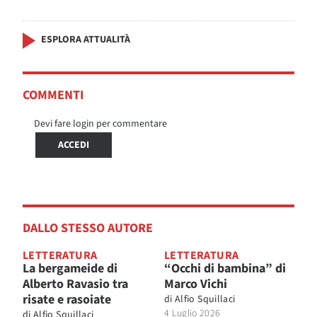
ESPLORA ATTUALITÀ
COMMENTI
Devi fare login per commentare
ACCEDI
DALLO STESSO AUTORE
LETTERATURA
LETTERATURA
La bergameide di
“Occhi di bambina” di
Alberto Ravasio tra
Marco Vichi
risate e rasoiate
di
Alfio Squillaci
4 Luglio 2026
di
Alfio Squillaci