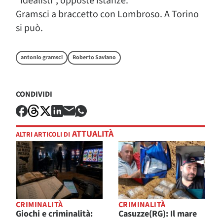
“idealisti”, opposte istanze.
Gramsci a braccetto con Lombroso. A Torino
si può.
antonio gramsci
Roberto Saviano
CONDIVIDI
ATTUALITÀ
ALTRI ARTICOLI DI
CRIMINALITÀ
CRIMINALITÀ
Giochi e criminalità:
Casuzze(RG): Il mare