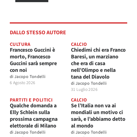
DALLO STESSO AUTORE
CULTURA
CALCIO
Francesco Guccini è
Chiedimi chi era Franco
morto, Francesco
Baresi, un marziano
Guccini sarà sempre
che era di casa
con noi
nell’Olimpo e nella
tana del Diavolo
di
Jacopo Tondelli
6 Agosto 2026
di
Jacopo Tondelli
31 Luglio 2026
PARTITI E POLITICI
CALCIO
Qualche domanda a
Se l’Italia non va ai
Elly Schlein sulla
mondiali un motivo ci
prossima campagna
sarà, e l’abbiamo detto
elettorale di Milano
al mondo
di
Jacopo Tondelli
di
Jacopo Tondelli