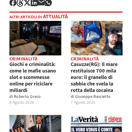
ATTUALITÀ
ALTRI ARTICOLI DI
CRIMINALITÀ
CRIMINALITÀ
Giochi e criminalità:
Casuzze(RG): Il mare
come le mafie usano
restituisce 700 mila
slot e scommesse
euro: il granello di
online per riciclare
sabbia che svela la
miliardi
rotta della cocaina
di
Roberto Greco
di
Giuseppe Bascietto
8 Agosto 2026
7 Agosto 2026