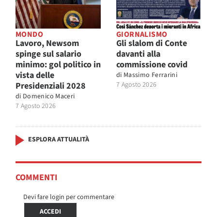
MONDO
GIORNALISMO
Lavoro, Newsom
Gli slalom di Conte
spinge sul salario
davanti alla
minimo: gol politico in
commissione covid
vista delle
di
Massimo Ferrarini
Presidenziali 2028
7 Agosto 2026
di
Domenico Maceri
7 Agosto 2026
ESPLORA ATTUALITÀ
COMMENTI
Devi fare login per commentare
ACCEDI