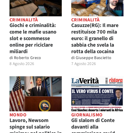
CRIMINALITÀ
CRIMINALITÀ
Giochi e criminalità:
Casuzze(RG): Il mare
come le mafie usano
restituisce 700 mila
slot e scommesse
euro: il granello di
online per riciclare
sabbia che svela la
miliardi
rotta della cocaina
di
Roberto Greco
di
Giuseppe Bascietto
8 Agosto 2026
7 Agosto 2026
MONDO
GIORNALISMO
Lavoro, Newsom
Gli slalom di Conte
spinge sul salario
davanti alla