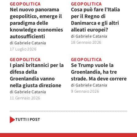
GEOPOLITICA
GEOPOLITICA
Nel nuovo panorama
Cosa può fare l’Italia
geopolitico, emerge il
per il Regno di
paradigma delle
Danimarca e gli altri
knowledge economies
alleati europei?
autosufficienti
di
Gabriele Catania
18 Gennaio 2026
di
Gabriele Catania
17 Luglio 2026
GEOPOLITICA
GEOPOLITICA
I piani britannici per la
Se Trump vuole la
difesa della
Groenlandia, ha tre
Groenlandia vanno
strade. Ma deve correre
nella giusta direzione
di
Gabriele Catania
9 Gennaio 2026
di
Gabriele Catania
11 Gennaio 2026
TUTTI I POST