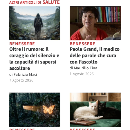
SALUTE
ALTRI ARTICOLI DI
BENESSERE
BENESSERE
Oltre il rumore: il
Paola Grand, il medico
coraggio del silenzio e
delle parole che cura
la capacità di sapersi
con l’ascolto
ascoltare
di
Maurilio Fina
1 Agosto 2026
di
Fabrizio Maci
7 Agosto 2026