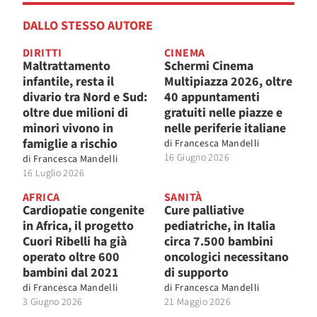
DALLO STESSO AUTORE
DIRITTI
CINEMA
Maltrattamento
Schermi Cinema
infantile, resta il
Multipiazza 2026, oltre
divario tra Nord e Sud:
40 appuntamenti
oltre due milioni di
gratuiti nelle piazze e
minori vivono in
nelle periferie italiane
famiglie a rischio
di
Francesca Mandelli
16 Giugno 2026
di
Francesca Mandelli
16 Luglio 2026
AFRICA
SANITÀ
Cardiopatie congenite
Cure palliative
in Africa, il progetto
pediatriche, in Italia
Cuori Ribelli ha già
circa 7.500 bambini
operato oltre 600
oncologici necessitano
bambini dal 2021
di supporto
di
Francesca Mandelli
di
Francesca Mandelli
3 Giugno 2026
21 Maggio 2026