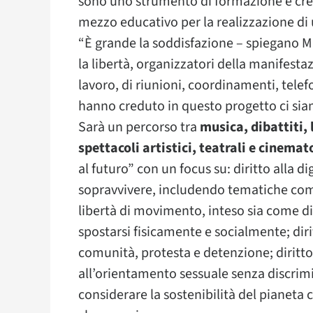
sono uno strumento di formazione e cres
mezzo educativo per la realizzazione di u
“È grande la soddisfazione – spiegano Mi
la libertà, organizzatori della manifesta
lavoro, di riunioni, coordinamenti, tele
hanno creduto in questo progetto ci si
Sarà un percorso tra
musica, dibattiti, 
spettacoli artistici, teatrali e cinemat
al futuro” con un focus su: diritto alla di
sopravvivere, includendo tematiche come c
libertà di movimento, inteso sia come dir
spostarsi fisicamente e socialmente; dir
comunità, protesta e detenzione; diritto 
all’orientamento sessuale senza discrimi
considerare la sostenibilità del pianeta