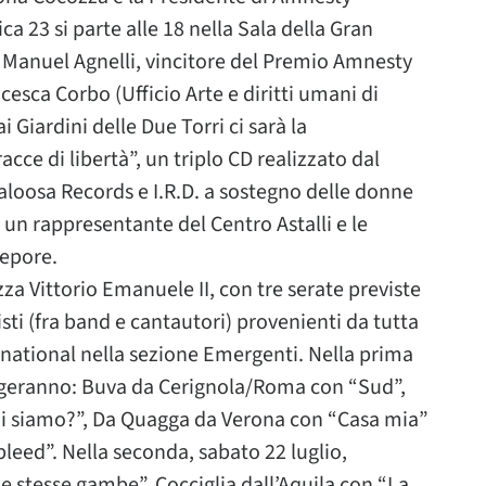
a 23 si parte alle 18 nella Sala della Gran
i Manuel Agnelli, vincitore del Premio Amnesty
cesca Corbo (Ufficio Arte e diritti umani di
i Giardini delle Due Torri ci sarà la
ce di libertà”, un triplo CD realizzato dal
aloosa Records e I.R.D. a sostegno delle donne
, un rappresentante del Centro Astalli e le
Lepore.
azza Vittorio Emanuele II, con tre serate previste
tisti (fra band e cantautori) provenienti da tutta
ernational nella sezione Emergenti. Nella prima
teggeranno: Buva da Cerignola/Roma con “Sud”,
hi siamo?”, Da Quagga da Verona con “Casa mia”
leed”. Nella seconda, sabato 22 luglio,
 stesse gambe”, Cocciglia dall’Aquila con “La