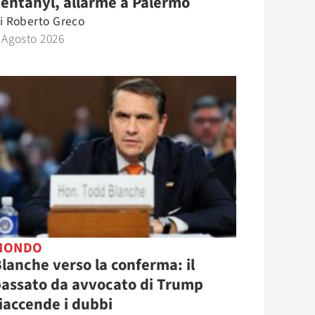
entanyl, allarme a Palermo
i
Roberto Greco
 Agosto 2026
MONDO
lanche verso la conferma: il
assato da avvocato di Trump
iaccende i dubbi