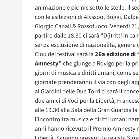
animazione e pic-nic sotto le stelle. Il 
con le esibizioni di Alysson, Boggi, Dal
Giorgio Canali & Rossofuoco. Venerdì 21,
partire dalle 18.30 ci sarà “D(i)ritti in ca
senza esclusione di nazionalità, genere 
Clou del festival sarà la
26a edizione di 
Amnesty”
che giunge a Rovigo per la prim
giorni di musica e diritti umani, come s
giornate prenderanno il via con degli a
ai Giardini delle Due Torri ci sarà il con
due amici di Voci per la Libertà, Franc
alle 19.30 alla Sala della Gran Guardia
l’incontro tra musica e diritti umani nar
anni hanno ricevuto il Premio Amnesty nel
Libertà. Saranno presenti la regista Si