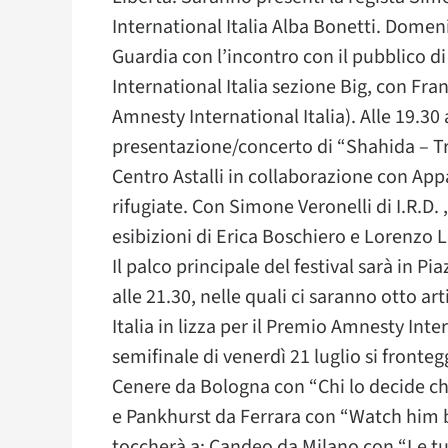
International Italia Alba Bonetti. Domenic
Guardia con l’incontro con il pubblico d
International Italia sezione Big, con Fran
Amnesty International Italia). Alle 19.30 a
presentazione/concerto di “Shahida – Trac
Centro Astalli in collaborazione con App
rifugiate. Con Simone Veronelli di I.R.D. 
esibizioni di Erica Boschiero e Lorenzo 
Il palco principale del festival sarà in Pi
alle 21.30, nelle quali ci saranno otto ar
Italia in lizza per il Premio Amnesty Int
semifinale di venerdì 21 luglio si fron
Cenere da Bologna con “Chi lo decide c
e Pankhurst da Ferrara con “Watch him b
toccherà a: Candeo da Milano con “Le tue