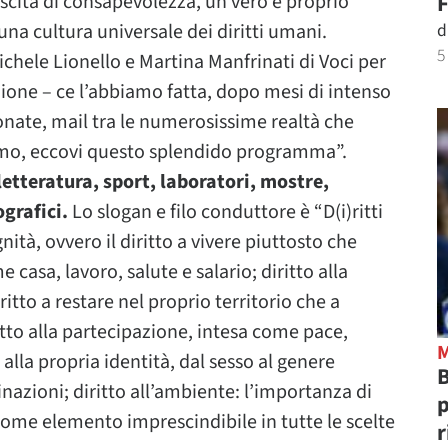
F
cita di consapevolezza, un vero e proprio
d
na cultura universale dei diritti umani.
5
chele Lionello e Martina Manfrinati di Voci per
zione – ce l’abbiamo fatta, dopo mesi di intenso
fonate, mail tra le numerosissime realtà che
amo, eccovi questo splendido programma”.
letteratura, sport, laboratori, mostre,
ografici.
Lo slogan e filo conduttore è “D(i)ritti
gnità, ovvero il diritto a vivere piuttosto che
asa, lavoro, salute e salario; diritto alla
itto a restare nel proprio territorio che a
itto alla partecipazione, intesa come pace,
alla propria identità, dal sesso al genere
B
nazioni; diritto all’ambiente: l’importanza di
p
 come elemento imprescindibile in tutte le scelte
r