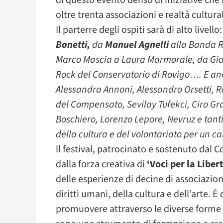
di questo evento denso di iniziative che
oltre trenta associazioni e realtà cultural
Il parterre degli ospiti sarà di alto livello
Bonetti,
da
Manuel Agnelli
alla Banda Ru
Marco Mascia a Laura Marmorale, da Gio
Rock del Conservatorio di Rovigo…. E an
Alessandra Annoni, Alessandro Orsetti, 
del Compensato, Sevilay Tufekci, Ciro Gra
Boschiero, Lorenzo Lepore, Nevruz e tanti
della cultura e del volontariato per un c
ll festival, patrocinato e sostenuto dal
dalla forza creativa di
‘Voci per la Liber
delle esperienze di decine di associazio
diritti umani, della cultura e dell’arte. È
promuovere attraverso le diverse forme a