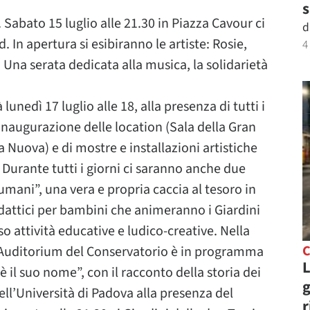
s
Sabato 15 luglio alle 21.30 in Piazza Cavour ci
d
. In apertura si esibiranno le artiste: Rosie,
4
 Una serata dedicata alla musica, la solidarietà
 lunedì 17 luglio alle 18, alla presenza di tutti i
’inaugurazione delle location (Sala della Gran
 Nuova) e di mostre e installazioni artistiche
. Durante tutti i giorni ci saranno anche due
ti umani”, una vera e propria caccia al tesoro in
didattici per bambini che animeranno i Giardini
so attività educative e ludico-creative. Nella
C
ll’Auditorium del Conservatorio è in programma
L
 il suo nome”, con il racconto della storia dei
g
dell’Università di Padova alla presenza del
r