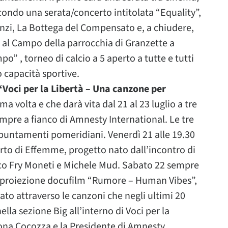
secondo una serata/concerto intitolata “Equality”,
benzi, La Bottega del Compensato e, a chiudere,
 al Campo della parrocchia di Granzette a
mpo” , torneo di calcio a 5 aperto a tutte e tutti
o capacità sportive.
“Voci per la Libertà – Una canzone per
a volta e che darà vita dal 21 al 23 luglio a tre
empre a fianco di Amnesty International. Le tre
ppuntamenti pomeridiani. Venerdì 21 alle 19.30
certo di Effemme, progetto nato dall’incontro di
esco Fry Moneti e Michele Mud. Sabato 22 sempre
 la proiezione docufilm “Rumore – Human Vibes”,
rato attraverso le canzoni che negli ultimi 20
la sezione Big all’interno di Voci per la
mona Cocozza e la Presidente di Amnesty