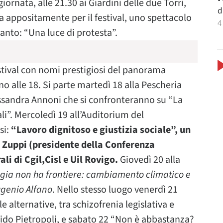
ornata, alle 21.30 ai Giardini delle due Torri,
d
 appositamente per il festival, uno spettacolo
4
canto: “Una luce di protesta”.
estival con nomi prestigiosi del panorama
rno alle 18. Si parte martedì 18 alla Pescheria
ssandra Annoni che si confronteranno su “La
li”. Mercoledì 19 all’Auditorium del
si:
“Lavoro dignitoso e giustizia sociale”, un
a Zuppi (presidente della Conferenza
li di Cgil,Cisl e Uil Rovigo.
Giovedì 20 alla
gia non ha frontiere: cambiamento climatico e
genio Alfano
. Nello stesso luogo venerdì 21
 le alternative, tra schizofrenia legislativa e
ido Pietropoli, e sabato 22 “Non è abbastanza?