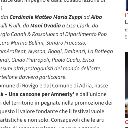
 nasce dall’impegno e dalla collaborazione di
i.
I
:
dal
Cardinale Matteo Maria Zuppi
ad
Alba
L
lli Frulli, da
Moni Ovadia
a Lisa Clark, da
d
rgio Canali & Rossofuoco al Dipartimento Pop
5
cora Marino Bellini, Sandro Fracasso,
RomAraBeat, Alysson, Boggi, Dalbenzi, La Bottega
ndi, Guido Pietropoli, Paolo Guolo, Erica
ssimi altri protagonisti del mondo dell’arte,
artellone davvero particolare.
 Comune di Rovigo e dal Comune di Adria, nasce
tà – Una
canzone per Amnesty’
e dall’unione
ni del territorio impegnate nella promozione dei
 questo il valore fondante che il festival vuole
rtistiche e non solo. Consapevoli che le arti
C