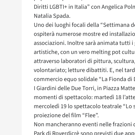
Diritti LGBTI+ in Italia” con Angelica P
Natalia Spada.
Uno dei luoghi focali della “Settimana d
ospiterà numerose mostre ed installazion
associazioni. Inoltre sarà animata tutti
artistiche, con un vero melting pot cult
attraverso laboratori di pittura, scultura
volontariato; letture dibattiti. E, nel ta
commercio equo solidale “La Fionda di 
I Giardini delle Due Torri, in Piazza Matt
momenti di spettacolo: martedì 18 l’at
mercoledì 19 lo spettacolo teatrale “Lo s
proiezione del film “Flee”.
Non mancheranno eventi nelle frazioni di
Park di Roverdicrè sono previsti due app