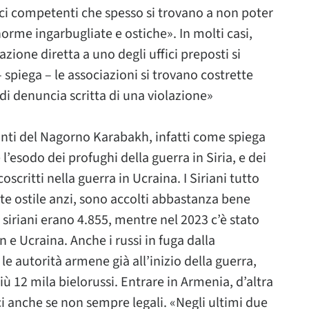
fici competenti che spesso si trovano a non poter
rme ingarbugliate e ostiche». In molti casi,
one diretta a uno degli uffici preposti si
 spiega – le associazioni si trovano costrette
 di denuncia scritta di una violazione»
tanti del Nagorno Karabakh, infatti come spiega
 l’esodo dei profughi della guerra in Siria, e dei
scritti nella guerra in Ucraina. I Siriani tutto
 ostile anzi, sono accolti abbastanza bene
i siriani erano 4.855, mentre nel 2023 c’è stato
an e Ucraina. Anche i russi in fuga dalla
e autorità armene già all’inizio della guerra,
ù 12 mila bielorussi. Entrare in Armenia, d’altra
ci anche se non sempre legali. «Negli ultimi due