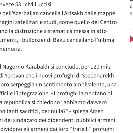
ece 53 i civili uccisi.
d
e dell’Azerbaijan cancella l’Artsakh dalle mappe
5
gini satellitari e studi, come quello del Centro
ano la distruzione sistematica messa in atto
menti, i bulldozer di Baku cancellano l’ultima
 memoria.
el Nagorno Karabakh si conclude, per 120 mila
 di Yerevan che i nuovi profughi di Stepanarekh
 loro serpeggia un sentimento ambivalente, una
ficile l’integrazione. «I profughi lamentano di
lla repubblica si chiedono “abbiamo davvero
 tanti sacrifici, per nulla?”» spiega Arsen
ni del sindacato dei dipendenti pubblici armeni
vidono gli armeni dai loro “fratelli” profughi