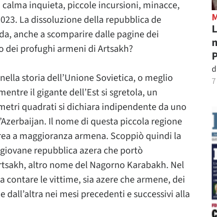
i calma inquieta, piccole incursioni, minacce,
 2023. La dissoluzione della repubblica de
L
da, anche a scomparire dalle pagine dei
m
o dei profughi armeni di Artsakh?
P
d
nella storia dell’Unione Sovietica, o meglio
7
mentre il gigante dell’Est si sgretola, un
ometri quadrati si dichiara indipendente da uno
 l’Azerbaijan. Il nome di questa piccola regione
rea a maggioranza armena. Scoppiò quindi la
 giovane repubblica azera che portò
Artsakh, altro nome del Nagorno Karabakh. Nel
 contare le vittime, sia azere che armene, dei
 dall’altra nei mesi precedenti e successivi alla