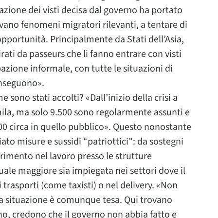
zazione dei visti decisa dal governo ha portato
vano fenomeni migratori rilevanti, a tentare di
 opportunità. Principalmente da Stati dell’Asia,
ti da passeurs che li fanno entrare con visti
upazione informale, con tutte le situazioni di
onseguono».
ono stati accolti? «Dall’inizio della crisi a
ila, ma solo 9.500 sono regolarmente assunti e
500 circa in quello pubblico». Questo nonostante
o misure e sussidi “patriottici”: da sostegni
erimento nel lavoro presso le strutture
uale maggiore sia impiegata nei settori dove il
 trasporti (come taxisti) o nel delivery. «Non
la situazione è comunque tesa. Qui trovano
vano, credono che il governo non abbia fatto e