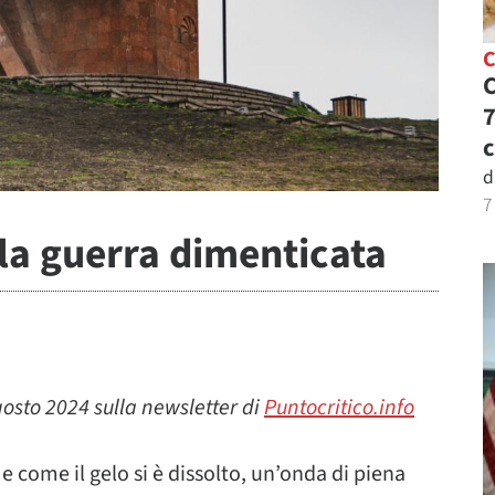
C
C
7
c
d
7
a guerra dimenticata
gosto 2024 sulla newsletter di
Puntocritico.info
 come il gelo si è dissolto, un’onda di piena