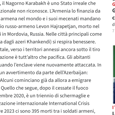
0, il Nagorno Karabakh è uno Stato irreale che
G
azionale non riconosce. L’Armenia lo finanzia da
ra armena nel mondo e i suoi mecenati mandano
d
nario russo-armeno Levon Hajrapetjan, morto nel
7
i in Mordovia, Russia. Nelle città principali come
a dagli azeri Khankendi) si respira benessere.
tale, verso i territori annessi ancora sotto il tiro
azione è tutt’altro che pacifica. Gli abitanti
quando l’enclave viene nuovamente attaccata. In
un avvertimento da parte dell’Azerbaijan:
. Alcuni cominciano già da allora a emigrare
. Quello che segue, dopo il cessate il fuoco
embre 2020, è un triennio di schermaglie e
zazione internazionale International Crisis
I
e 2023 ci sono 395 morti tra i soldati armeni,
L