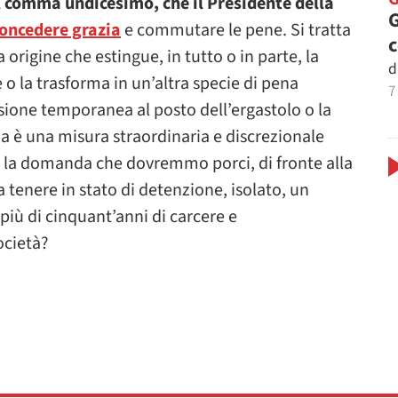
al comma undicesimo, che il Presidente della
G
oncedere grazia
e commutare le pene. Si tratta
 origine che estingue, in tutto o in parte, la
d
 o la trasforma in un’altra specie di pena
7
usione temporanea al posto dell’ergastolo o la
ia è una misura straordinaria e discrezionale
 la domanda che dovremmo porci, di fronte alla
 tenere in stato di detenzione, isolato, un
iù di cinquant’anni di carcere e
ocietà?