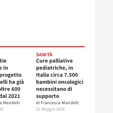
SANITÀ
tie
Cure palliative
e in
pediatriche, in
l progetto
Italia circa 7.500
elli ha già
bambini oncologici
oltre 600
necessitano di
dal 2021
supporto
a Mandelli
di
Francesca Mandelli
26
21 Maggio 2026