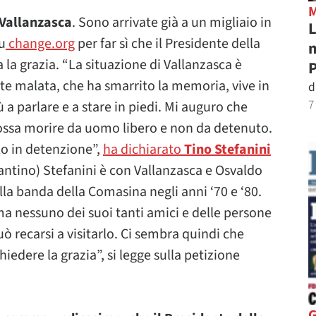
r Vallanzasca
. Sono arrivate già a un migliaio in
L
u
change.org
per far sì che il Presidente della
m
la grazia. “
La situazione di Vallanzasca è
P
e malata, che ha smarrito la memoria, vive in
d
7
a parlare e a stare in piedi. Mi auguro che
ossa morire da uomo libero e non da detenuto.
o in detenzione”,
ha dichiarato
Tino Stefanini
Santino) Stefanini è con Vallanzasca e Osvaldo
lla banda della Comasina negli anni ‘70 e ‘80.
ma nessuno dei suoi tanti amici e delle persone
uò recarsi a visitarlo. Ci sembra quindi che
hiedere la grazia”, si legge sulla petizione