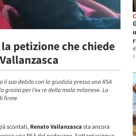
C
G
u
r
la petizione che chiede
d
 Vallanzasca
8
il suo debito con la giustizia presso una RSA
la grazia per l’ex re della mala milanese. La
di firme
ià scontati,
Renato Vallanzasca
sta ancora