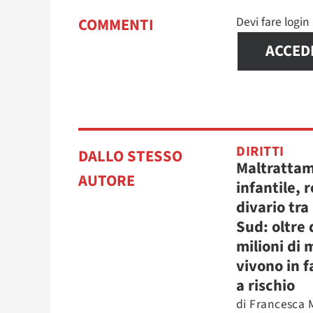
Devi fare logi
COMMENTI
ACCED
DIRITTI
DALLO STESSO
Maltratta
AUTORE
infantile, r
divario tra
Sud: oltre
milioni di 
vivono in f
a rischio
di
Francesca 