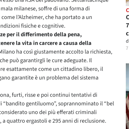
a presso una RSA del padovano. Settantacinque
, mala milanese, soffre di una forma di
C
C
come l’Alzheimer, che ha portato a un
7
dizioni fisiche e cognitive.
c
e per il differimento della pena,
d
enere la vita in carcere a causa della
7
 Milano ha così giustamente accolto la richiesta,
he può garantirgli le cure adeguate. Il
ure esattamente come un cittadino libero, il
gano garantite è un problema del sistema
a, furti, risse e poi continui tentativi di
i “bandito gentiluomo”, soprannominato il “bel
nsiderato uno dei più efferati criminali
a quattro ergastoli e 295 anni di reclusione.