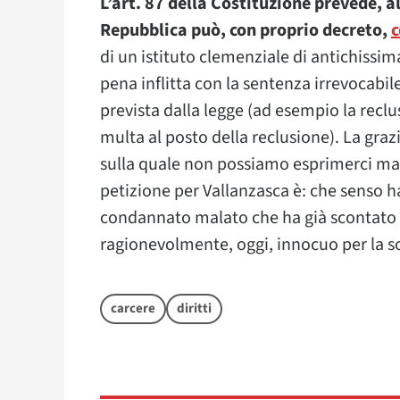
L’art. 87 della Costituzione prevede, 
Repubblica può, con proprio decreto,
c
di un istituto clemenziale di antichissima
pena inflitta con la sentenza irrevocabile
prevista dalla legge (ad esempio la recl
multa al posto della reclusione). La graz
sulla quale non possiamo esprimerci ma
petizione per Vallanzasca è: che senso ha
condannato malato che ha già scontato p
ragionevolmente, oggi, innocuo per la s
carcere
diritti