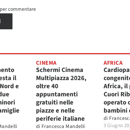
n per commentare
I
CINEMA
AFRICA
mento
Schermi Cinema
Cardiopa
esta il
Multipiazza 2026,
congenit
 Nord e
oltre 40
Africa, i
 due
appuntamenti
Cuori Rib
minori
gratuiti nelle
operato 
amiglie
piazze e nelle
bambini 
periferie italiane
di
Francesc
3 Giugno 20
Mandelli
di
Francesca Mandelli