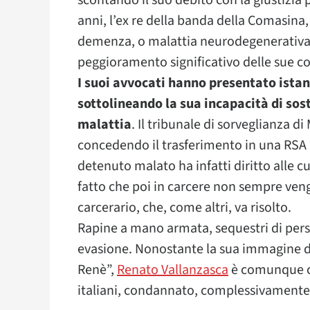
scontando il suo debito con la giustizi
anni, l’ex re della banda della Comasina
demenza, o malattia neurodegenerativa 
peggioramento significativo delle sue con
I suoi avvocati hanno presentato istanz
sottolineando la sua incapacità di sost
malattia
.
Il tribunale di sorveglianza di
concedendo il trasferimento in una RSA c
detenuto malato ha infatti diritto alle c
fatto che poi in carcere non sempre ven
carcerario, che, come altri, va risolto.
Rapine a mano armata, sequestri di person
evasione. Nonostante la sua immagine d
Renè”,
Renato Vallanzasca
è comunque co
italiani, condannato, complessivamente, 