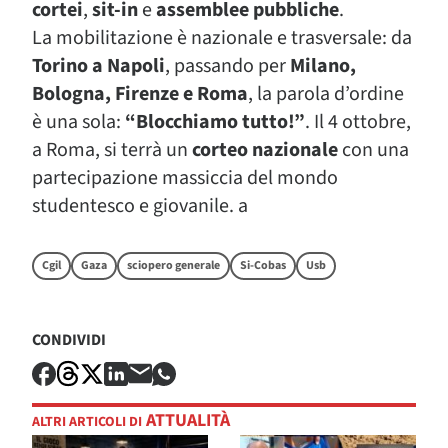
cortei
,
sit-in
e
assemblee pubbliche
.
La mobilitazione è nazionale e trasversale: da
Torino a Napoli
, passando per
Milano,
Bologna, Firenze e Roma
, la parola d’ordine
è una sola:
“Blocchiamo tutto!”
. Il 4 ottobre,
a Roma, si terrà un
corteo nazionale
con una
partecipazione massiccia del mondo
studentesco e giovanile. a
Cgil
Gaza
sciopero generale
Si-Cobas
Usb
CONDIVIDI
ATTUALITÀ
ALTRI ARTICOLI DI