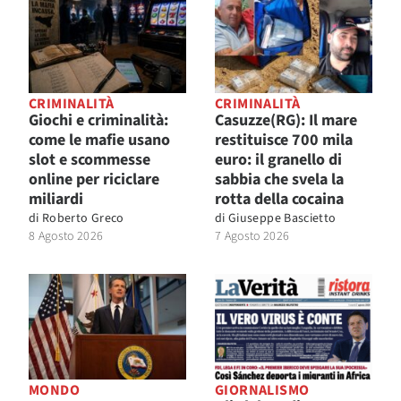
CRIMINALITÀ
CRIMINALITÀ
Giochi e criminalità:
Casuzze(RG): Il mare
come le mafie usano
restituisce 700 mila
slot e scommesse
euro: il granello di
online per riciclare
sabbia che svela la
miliardi
rotta della cocaina
di
Roberto Greco
di
Giuseppe Bascietto
8 Agosto 2026
7 Agosto 2026
MONDO
GIORNALISMO