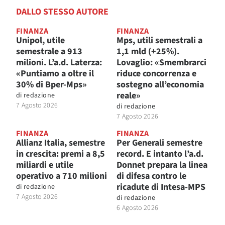
DALLO STESSO AUTORE
FINANZA
FINANZA
Unipol, utile
Mps, utili semestrali a
semestrale a 913
1,1 mld (+25%).
milioni. L’a.d. Laterza:
Lovaglio: «Smembrarci
«Puntiamo a oltre il
riduce concorrenza e
30% di Bper-Mps»
sostegno all’economia
reale»
di
redazione
7 Agosto 2026
di
redazione
7 Agosto 2026
FINANZA
FINANZA
Allianz Italia, semestre
Per Generali semestre
in crescita: premi a 8,5
record. E intanto l’a.d.
miliardi e utile
Donnet prepara la linea
operativo a 710 milioni
di difesa contro le
ricadute di Intesa-MPS
di
redazione
7 Agosto 2026
di
redazione
6 Agosto 2026