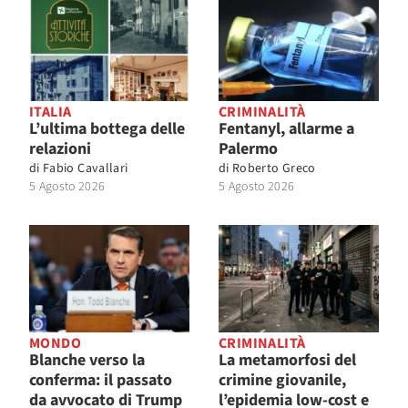
ITALIA
CRIMINALITÀ
L’ultima bottega delle
Fentanyl, allarme a
relazioni
Palermo
di
Fabio Cavallari
di
Roberto Greco
5 Agosto 2026
5 Agosto 2026
MONDO
CRIMINALITÀ
Blanche verso la
La metamorfosi del
conferma: il passato
crimine giovanile,
da avvocato di Trump
l’epidemia low-cost e