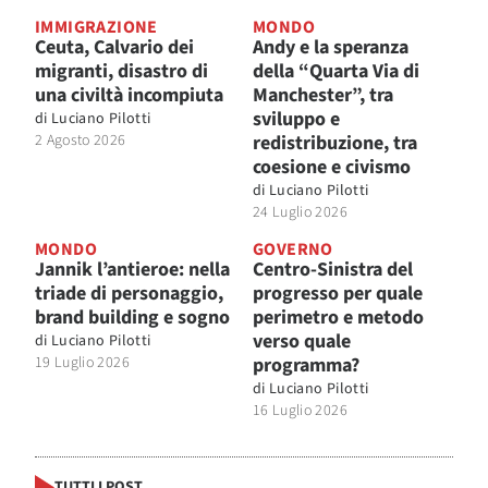
IMMIGRAZIONE
MONDO
Ceuta, Calvario dei
Andy e la speranza
migranti, disastro di
della “Quarta Via di
una civiltà incompiuta
Manchester”, tra
sviluppo e
di
Luciano Pilotti
2 Agosto 2026
redistribuzione, tra
coesione e civismo
di
Luciano Pilotti
24 Luglio 2026
MONDO
GOVERNO
Jannik l’antieroe: nella
Centro-Sinistra del
triade di personaggio,
progresso per quale
brand building e sogno
perimetro e metodo
verso quale
di
Luciano Pilotti
19 Luglio 2026
programma?
di
Luciano Pilotti
16 Luglio 2026
TUTTI I POST