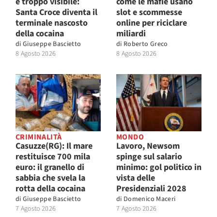
è troppo visibile:
come le mafie usano
Santa Croce diventa il
slot e scommesse
terminale nascosto
online per riciclare
della cocaina
miliardi
di
Giuseppe Bascietto
di
Roberto Greco
8 Agosto 2026
8 Agosto 2026
CRIMINALITÀ
MONDO
Casuzze(RG): Il mare
Lavoro, Newsom
restituisce 700 mila
spinge sul salario
euro: il granello di
minimo: gol politico in
sabbia che svela la
vista delle
rotta della cocaina
Presidenziali 2028
di
Giuseppe Bascietto
di
Domenico Maceri
7 Agosto 2026
7 Agosto 2026