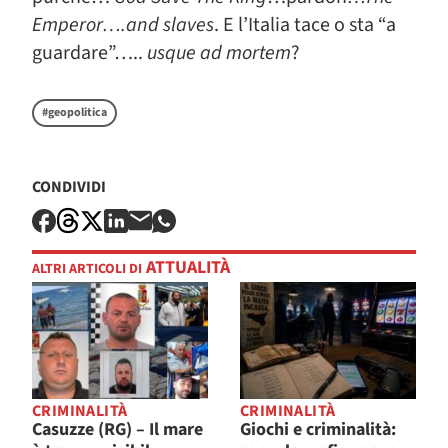
Emperor….and slaves
. E l’Italia tace o sta “a
guardare”…..
usque ad mortem
?
#geopolitica
CONDIVIDI
ATTUALITÀ
ALTRI ARTICOLI DI
CRIMINALITÀ
CRIMINALITÀ
Casuzze (RG) – Il mare
Giochi e criminalità: