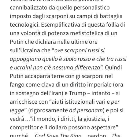
cannibalizzato da quello personalistico
imposto dagli scarponi su campi di battaglia
tecnologici. Esemplificativa di questa follia di
una volontà di potenza mefistofelica di un
Putin che dichiara nelle ultime ore
sull’Ucraina che “
ove scarponi russi si
appoggiano quello è suolo russo e che tra russi
e ucraini non c’è nessuna differenza
”. Quindi
Putin accaparra terre con gi scarponi nel
fango come clava di un diritto imperiale (ora
in sostegno dell’Iran) e Trump – intanto – si
arricchisce con “aiuti istituzionali vari e
per
legge
” (rigorosamente
ad personam
) e poi si
vedrà…”il mondo, i diritti, la giustizia, i
competitor e il dollaro possono aspettare”
purché…
God Save The King
…pardon
…The