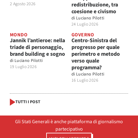
2 Agosto 2026
redistribuzione, tra
coesione e civismo
di
Luciano Pilotti
24 Luglio 2026
MONDO
GOVERNO
Jannik l’antieroe: nella
Centro-Sinistra del
triade di personaggio,
progresso per quale
brand building e sogno
perimetro e metodo
verso quale
di
Luciano Pilotti
19 Luglio 2026
programma?
di
Luciano Pilotti
16 Luglio 2026
TUTTI I POST
Gli Stati Generali è anche piattaforma di giornalismo
partecipativo