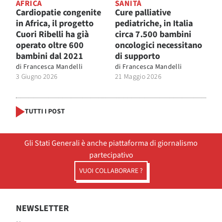
AFRICA
SANITÀ
Cardiopatie congenite
Cure palliative
in Africa, il progetto
pediatriche, in Italia
Cuori Ribelli ha già
circa 7.500 bambini
operato oltre 600
oncologici necessitano
bambini dal 2021
di supporto
di
Francesca Mandelli
di
Francesca Mandelli
3 Giugno 2026
21 Maggio 2026
TUTTI I POST
Gli Stati Generali è anche piattaforma di giornalismo
partecipativo
VUOI COLLABORARE ?
NEWSLETTER