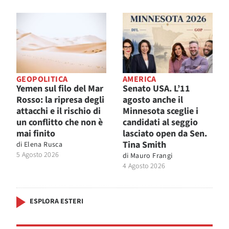
GEOPOLITICA
AMERICA
Yemen sul filo del Mar
Senato USA. L’11
Rosso: la ripresa degli
agosto anche il
attacchi e il rischio di
Minnesota sceglie i
un conflitto che non è
candidati al seggio
mai finito
lasciato open da Sen.
Tina Smith
di
Elena Rusca
5 Agosto 2026
di
Mauro Frangi
4 Agosto 2026
ESPLORA ESTERI