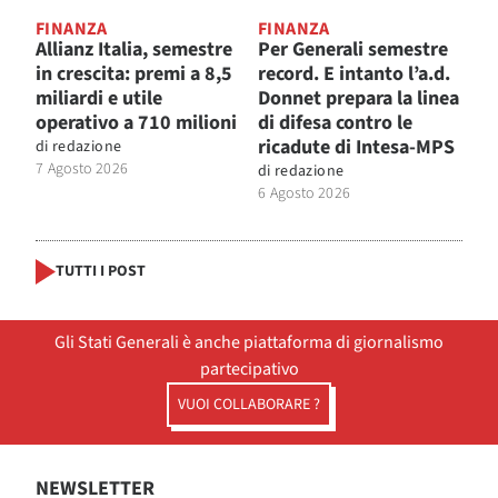
FINANZA
FINANZA
Allianz Italia, semestre
Per Generali semestre
in crescita: premi a 8,5
record. E intanto l’a.d.
miliardi e utile
Donnet prepara la linea
operativo a 710 milioni
di difesa contro le
ricadute di Intesa-MPS
di
redazione
7 Agosto 2026
di
redazione
6 Agosto 2026
TUTTI I POST
Gli Stati Generali è anche piattaforma di giornalismo
partecipativo
VUOI COLLABORARE ?
NEWSLETTER