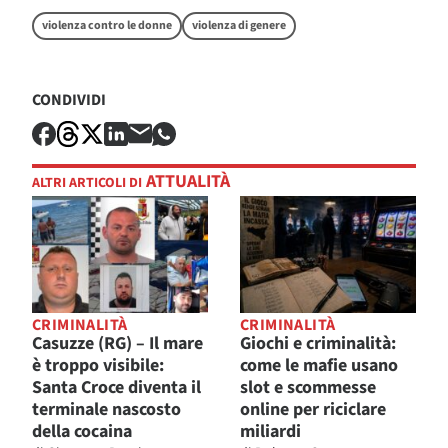
violenza contro le donne
violenza di genere
CONDIVIDI
ATTUALITÀ
ALTRI ARTICOLI DI
CRIMINALITÀ
CRIMINALITÀ
Casuzze (RG) – Il mare
Giochi e criminalità:
è troppo visibile:
come le mafie usano
Santa Croce diventa il
slot e scommesse
terminale nascosto
online per riciclare
della cocaina
miliardi