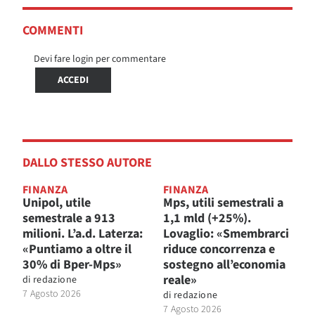
COMMENTI
Devi fare login per commentare
ACCEDI
DALLO STESSO AUTORE
FINANZA
FINANZA
Unipol, utile
Mps, utili semestrali a
semestrale a 913
1,1 mld (+25%).
milioni. L’a.d. Laterza:
Lovaglio: «Smembrarci
«Puntiamo a oltre il
riduce concorrenza e
30% di Bper-Mps»
sostegno all’economia
reale»
di
redazione
7 Agosto 2026
di
redazione
7 Agosto 2026