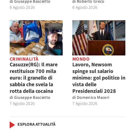
di
Giuseppe Bascietto
di
Roberto Greco
8 Agosto 2026
8 Agosto 2026
CRIMINALITÀ
MONDO
Casuzze(RG): Il mare
Lavoro, Newsom
restituisce 700 mila
spinge sul salario
euro: il granello di
minimo: gol politico in
sabbia che svela la
vista delle
rotta della cocaina
Presidenziali 2028
di
Giuseppe Bascietto
di
Domenico Maceri
7 Agosto 2026
7 Agosto 2026
ESPLORA ATTUALITÀ