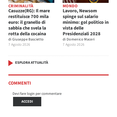
CRIMINALITÀ
MONDO
Casuzze(RG): Il mare
Lavoro, Newsom
restituisce 700 mila
spinge sul salario
euro: il granello di
minimo: gol politico in
sabbia che svela la
vista delle
rotta della cocaina
Presidenziali 2028
di
Giuseppe Bascietto
di
Domenico Maceri
7 Agosto 2026
7 Agosto 2026
ESPLORA ATTUALITÀ
COMMENTI
Devi fare login per commentare
ACCEDI