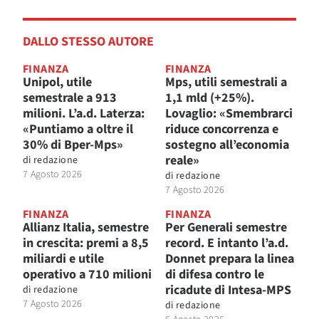
DALLO STESSO AUTORE
FINANZA
FINANZA
Unipol, utile
Mps, utili semestrali a
semestrale a 913
1,1 mld (+25%).
milioni. L’a.d. Laterza:
Lovaglio: «Smembrarci
«Puntiamo a oltre il
riduce concorrenza e
30% di Bper-Mps»
sostegno all’economia
reale»
di
redazione
7 Agosto 2026
di
redazione
7 Agosto 2026
FINANZA
FINANZA
Allianz Italia, semestre
Per Generali semestre
in crescita: premi a 8,5
record. E intanto l’a.d.
miliardi e utile
Donnet prepara la linea
operativo a 710 milioni
di difesa contro le
ricadute di Intesa-MPS
di
redazione
7 Agosto 2026
di
redazione