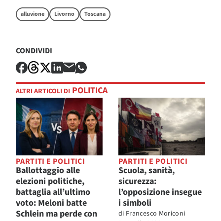
alluvione
Livorno
Toscana
CONDIVIDI
POLITICA
ALTRI ARTICOLI DI
PARTITI E POLITICI
PARTITI E POLITICI
Ballottaggio alle
Scuola, sanità,
elezioni politiche,
sicurezza:
battaglia all’ultimo
l’opposizione insegue
voto: Meloni batte
i simboli
Schlein ma perde con
di
Francesco Moriconi