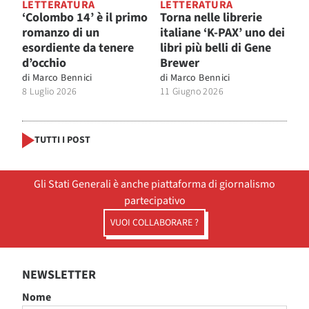
LETTERATURA
LETTERATURA
‘Colombo 14’ è il primo
Torna nelle librerie
romanzo di un
italiane ‘K-PAX’ uno dei
esordiente da tenere
libri più belli di Gene
d’occhio
Brewer
di
Marco Bennici
di
Marco Bennici
8 Luglio 2026
11 Giugno 2026
TUTTI I POST
Gli Stati Generali è anche piattaforma di giornalismo
partecipativo
VUOI COLLABORARE ?
NEWSLETTER
Nome