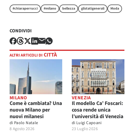
#chiaraperrucci
#milano
bellezza
glistatigenerali
Moda
CONDIVIDI
CITTÀ
ALTRI ARTICOLI DI
MILANO
VENEZIA
Come è cambiata? Una
Il modello Ca’ Foscari:
nuova Milano per
cosa rende unica
nuovi milanesi
l’università di Venezia
di
Paolo Natale
di
Luigi Capoani
8 Agosto 2026
23 Luglio 2026