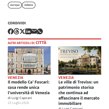
europa
milano
CONDIVIDI
CITTÀ
ALTRI ARTICOLI DI
VENEZIA
VENEZIA
Il modello Ca’ Foscari:
Le ville di Treviso: un
cosa rende unica
patrimonio storico
l’università di Venezia
che continua ad
affascinare il mercato
di
Luigi Capoani
23 Luglio 2026
immobiliare
di
Luigi Capoani