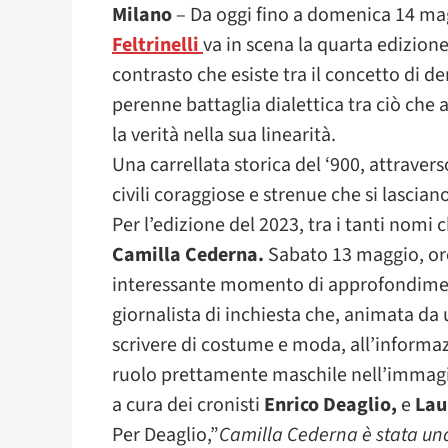
Milano
– Da oggi fino a domenica 14 ma
Feltrinelli
va in scena la quarta edizione
contrasto che esiste tra il concetto di d
perenne battaglia dialettica tra ciò che a
la verità nella sua linearità.
Una carrellata storica del ‘900, attraverso
civili coraggiose e strenue che si lascian
Per l’edizione del 2023, tra i tanti nomi 
Camilla Cederna.
Sabato 13 maggio, ore 1
interessante momento di approfondiment
giornalista di inchiesta che, animata da 
scrivere di costume e moda, all’informaz
ruolo prettamente maschile nell’immagin
a cura dei cronisti
Enrico Deaglio,
e
Laur
Per Deaglio,”
Camilla Cederna è stata un