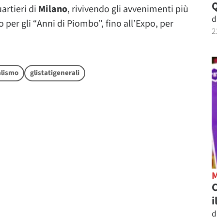
artieri di
Milano
, rivivendo gli avvenimenti più
d
o per gli “Anni di Piombo”, fino all’Expo, per
2
alismo
glistatigenerali
C
i
d