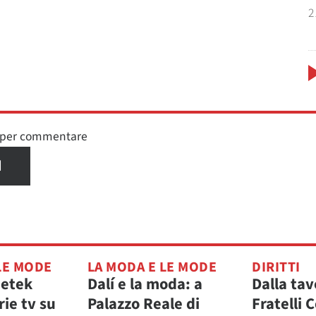
2
n per commentare
I
LE MODE
LA MODA E LE MODE
DIRITTI
petek
Dalí e la moda: a
Dalla tav
rie tv su
Palazzo Reale di
Fratelli C