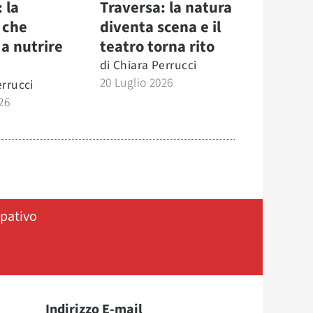
 la
Traversa: la natura
 che
diventa scena e il
a nutrire
teatro torna rito
di
Chiara Perrucci
20 Luglio 2026
errucci
26
ipativo
Indirizzo E-mail