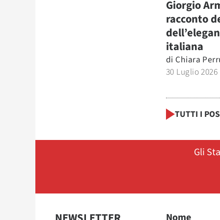
Giorgio Arm
racconto d
dell’elega
italiana
di
Chiara Perr
30 Luglio 2026
TUTTI I PO
Gli St
NEWSLETTER
Nome