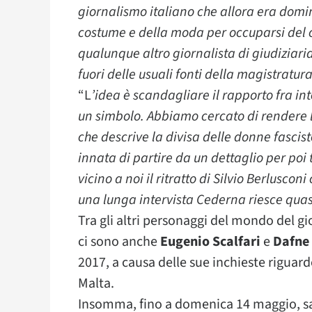
giornalismo italiano che allora era domin
costume e della moda per occuparsi del ca
qualunque altro giornalista di giudiziaria
fuori delle usuali fonti della magistratura
“L
’idea è scandagliare il rapporto fra in
un simbolo. Abbiamo cercato di rendere l
che descrive la divisa delle donne fascis
innata di partire da un dettaglio per poi
vicino a noi il ritratto di Silvio Berlusco
una lunga intervista Cederna riesce quasi 
Tra gli altri personaggi del mondo del gi
ci sono anche
Eugenio Scalfari
e
Dafne
2017, a causa delle sue inchieste riguardo 
Malta.
Insomma, fino a domenica 14 maggio, sa