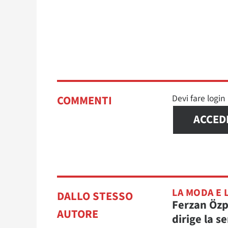
Devi fare logi
COMMENTI
ACCED
LA MODA E 
DALLO STESSO
Ferzan Öz
AUTORE
dirige la se