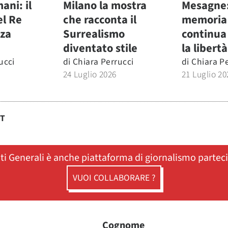
ani: il
Milano la mostra
Mesagne:
el Re
che racconta il
memoria
nza
Surrealismo
continua 
diventato stile
la libertà
ucci
di
Chiara Perrucci
di
Chiara P
24 Luglio 2026
21 Luglio 20
ST
ati Generali è anche piattaforma di giornalismo partec
VUOI COLLABORARE ?
Cognome