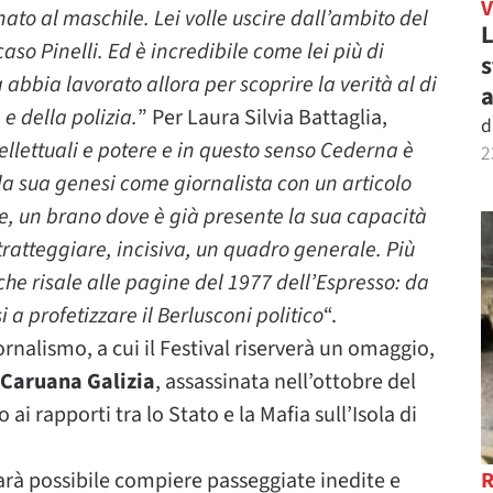
ato al maschile. Lei volle uscire dall’ambito del
L
so Pinelli. Ed è incredibile come lei più di
s
 abbia lavorato allora per scoprire la verità al di
a
 e della polizia.
” Per Laura Silvia Battaglia,
d
tellettuali e potere e in questo senso Cederna è
2
a sua genesi come giornalista con un articolo
te, un brano dove è già presente la sua capacità
 tratteggiare, incisiva, un quadro generale. Più
ni che risale alle pagine del 1977 dell’Espresso: da
a profetizzare il Berlusconi politico
“.
ornalismo, a cui il Festival riserverà un omaggio,
 Caruana Galizia
, assassinata nell’ottobre del
ai rapporti tra lo Stato e la Mafia sull’Isola di
rà possibile compiere passeggiate inedite e