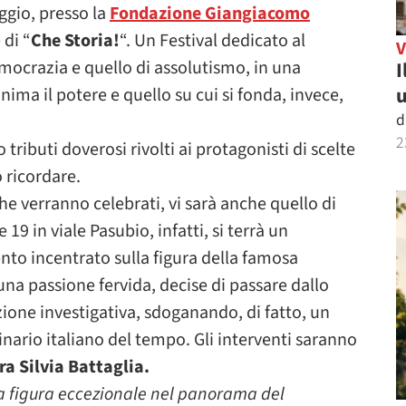
ggio, presso la
Fondazione Giangiacomo
 di “
Che Storia!
“. Un Festival dedicato al
emocrazia e quello di assolutismo, in una
I
u
nima il potere e quello su cui si fonda, invece,
d
2
 tributi doverosi rivolti ai protagonisti di scelte
o ricordare.
che verranno celebrati, vi sarà anche quello di
9 in viale Pasubio, infatti, si terrà un
o incentrato sulla figura della famosa
una passione fervida, decise di passare dallo
ione investigativa, sdoganando, di fatto, un
ario italiano del tempo. Gli interventi saranno
a Silvia Battaglia.
a figura eccezionale nel panorama del