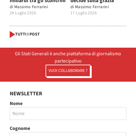
miliardi tra gli scontrini
decide sulla grazia
di
Massimo Ferrarini
di
Massimo Ferrarini
24 Luglio 2026
17 Luglio 2026
TUTTI I POST
Gli Stati Generali è anche piattaforma di giornalismo
partecipativo
VUOI COLLABORARE ?
NEWSLETTER
Nome
Cognome