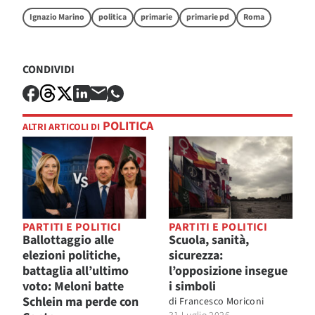
Ignazio Marino
politica
primarie
primarie pd
Roma
CONDIVIDI
POLITICA
ALTRI ARTICOLI DI
PARTITI E POLITICI
PARTITI E POLITICI
Ballottaggio alle
Scuola, sanità,
elezioni politiche,
sicurezza:
battaglia all’ultimo
l’opposizione insegue
voto: Meloni batte
i simboli
Schlein ma perde con
di
Francesco Moriconi