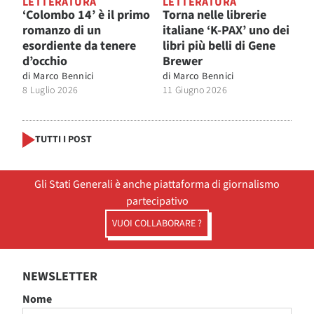
LETTERATURA
LETTERATURA
‘Colombo 14’ è il primo
Torna nelle librerie
romanzo di un
italiane ‘K-PAX’ uno dei
esordiente da tenere
libri più belli di Gene
d’occhio
Brewer
di
Marco Bennici
di
Marco Bennici
8 Luglio 2026
11 Giugno 2026
TUTTI I POST
Gli Stati Generali è anche piattaforma di giornalismo
partecipativo
VUOI COLLABORARE ?
NEWSLETTER
Nome