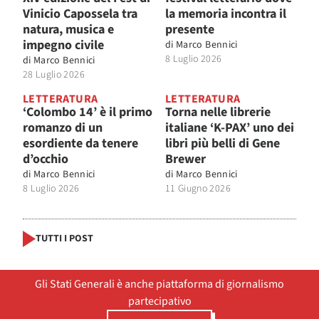
Vinicio Capossela tra
la memoria incontra il
natura, musica e
presente
impegno civile
di
Marco Bennici
8 Luglio 2026
di
Marco Bennici
28 Luglio 2026
LETTERATURA
LETTERATURA
‘Colombo 14’ è il primo
Torna nelle librerie
romanzo di un
italiane ‘K-PAX’ uno dei
esordiente da tenere
libri più belli di Gene
d’occhio
Brewer
di
Marco Bennici
di
Marco Bennici
8 Luglio 2026
11 Giugno 2026
TUTTI I POST
Gli Stati Generali è anche piattaforma di giornalismo
partecipativo