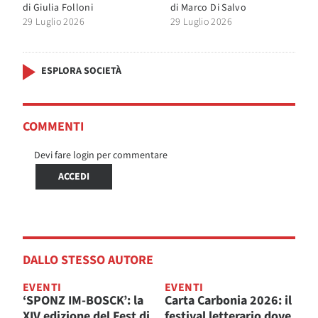
di
Giulia Folloni
di
Marco Di Salvo
29 Luglio 2026
29 Luglio 2026
ESPLORA SOCIETÀ
COMMENTI
Devi fare login per commentare
ACCEDI
DALLO STESSO AUTORE
EVENTI
EVENTI
‘SPONZ IM-BOSCK’: la
Carta Carbonia 2026: il
XIV edizione del Fest di
festival letterario dove