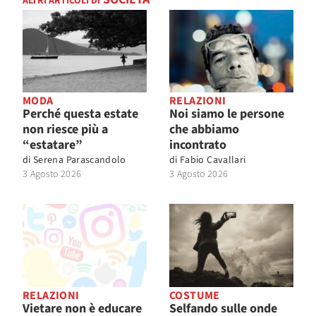
ALTRI ARTICOLI DI
MODA
RELAZIONI
Perché questa estate
Noi siamo le persone
non riesce più a
che abbiamo
“estatare”
incontrato
di
Serena Parascandolo
di
Fabio Cavallari
3 Agosto 2026
3 Agosto 2026
RELAZIONI
COSTUME
Vietare non è educare
Selfando sulle onde