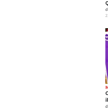
d
2
C
i
d