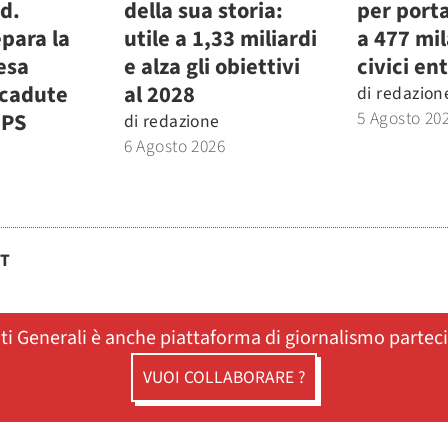
.d.
della sua storia:
per porta
para la
utile a 1,33 miliardi
a 477 mi
fesa
e alza gli obiettivi
civici ent
icadute
al 2028
di
redazion
5 Agosto 20
MPS
di
redazione
6 Agosto 2026
ST
ati Generali è anche piattaforma di giornalismo partec
VUOI COLLABORARE ?