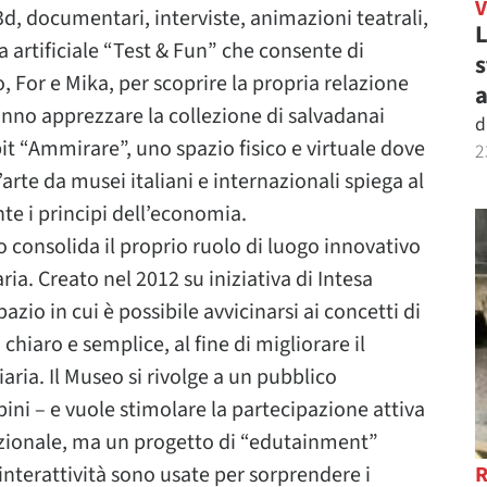
 3d, documentari, interviste, animazioni teatrali,
L
a artificiale “Test & Fun” che consente di
s
 For e Mika, per scoprire la propria relazione
a
ranno apprezzare la collezione di salvadanai
d
t “Ammirare”, uno spazio fisico e virtuale dove
2
arte da musei italiani e internazionali spiega al
te i principi dell’economia.
 consolida il proprio ruolo di luogo innovativo
ia. Creato nel 2012 su iniziativa di Intesa
io in cui è possibile avvicinarsi ai concetti di
hiaro e semplice, al fine di migliorare il
iaria. Il Museo si rivolge a un pubblico
bini – e vuole stimolare la partecipazione attiva
dizionale, ma un progetto di “edutainment”
interattività sono usate per sorprendere i