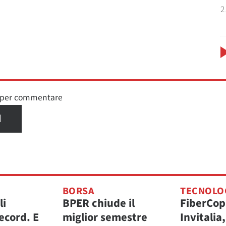
2
n per commentare
I
BORSA
TECNOLO
li
BPER chiude il
FiberCop
ecord. E
miglior semestre
Invitalia