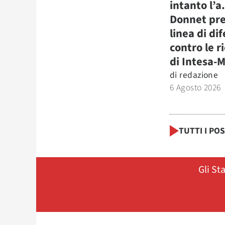
intanto l’a
Donnet pre
linea di di
contro le r
di Intesa-
di
redazione
6 Agosto 2026
TUTTI I PO
Gli St