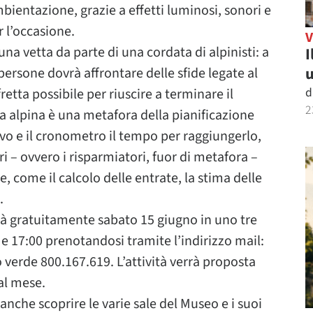
bientazione, grazie a effetti luminosi, sonori e
r l’occasione.
una vetta da parte di una cordata di alpinisti: a
I
u
ersone dovrà affrontare delle sfide legate al
d
retta possibile per riuscire a terminare il
2
a alpina è una metafora della pianificazione
tivo e il cronometro il tempo per raggiungerlo,
i – ovvero i risparmiatori, fuor di metafora –
, come il calcolo delle entrate, la stima delle
.
ità gratuitamente sabato 15 giugno in uno tre
 e 17:00 prenotandosi tramite l’indirizzo mail:
verde 800.167.619. L’attività verrà proposta
al mese.
anche scoprire le varie sale del Museo e i suoi