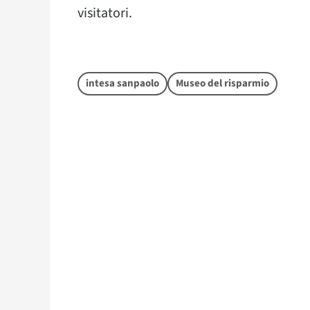
visitatori.
intesa sanpaolo
Museo del risparmio