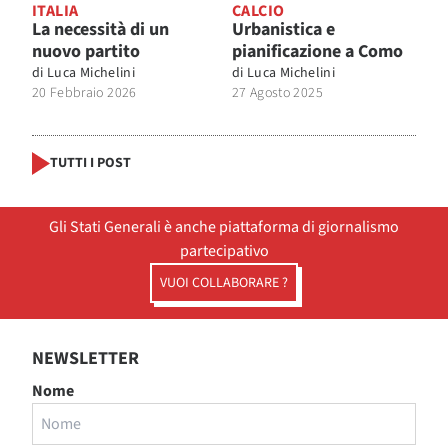
ITALIA
CALCIO
La necessità di un
Urbanistica e
nuovo partito
pianificazione a Como
di
Luca Michelini
di
Luca Michelini
20 Febbraio 2026
27 Agosto 2025
TUTTI I POST
Gli Stati Generali è anche piattaforma di giornalismo
partecipativo
VUOI COLLABORARE ?
NEWSLETTER
Nome