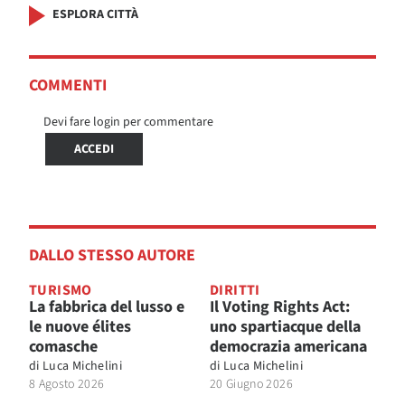
ESPLORA CITTÀ
COMMENTI
Devi fare login per commentare
ACCEDI
DALLO STESSO AUTORE
TURISMO
DIRITTI
La fabbrica del lusso e
Il Voting Rights Act:
le nuove élites
uno spartiacque della
comasche
democrazia americana
di
Luca Michelini
di
Luca Michelini
8 Agosto 2026
20 Giugno 2026