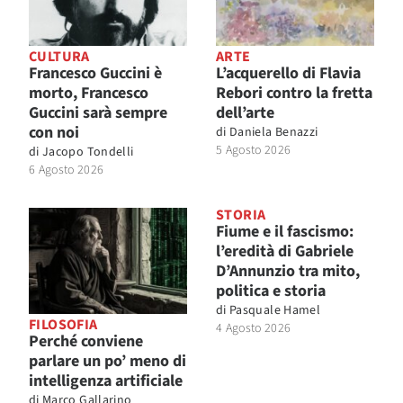
CULTURA
ARTE
Francesco Guccini è
L’acquerello di Flavia
morto, Francesco
Rebori contro la fretta
Guccini sarà sempre
dell’arte
con noi
di
Daniela Benazzi
5 Agosto 2026
di
Jacopo Tondelli
6 Agosto 2026
STORIA
Fiume e il fascismo:
l’eredità di Gabriele
D’Annunzio tra mito,
politica e storia
di
Pasquale Hamel
FILOSOFIA
4 Agosto 2026
Perché conviene
parlare un po’ meno di
intelligenza artificiale
di
Marco Gallarino