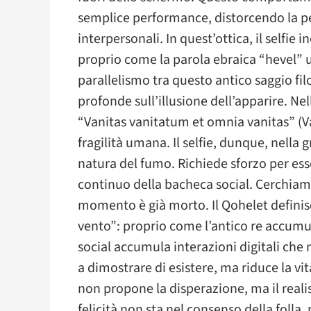
semplice performance, distorcendo la pe
interpersonali. In quest’ottica, il selfie
proprio come la parola ebraica “hevel” us
parallelismo tra questo antico saggio fil
profonde sull’illusione dell’apparire. Ne
“Vanitas vanitatum et omnia vanitas” (Van
fragilità umana. Il selfie, dunque, nella
natura del fumo. Richiede sforzo per es
continuo della bacheca social. Cerchiam
momento è già morto. Il Qohelet definis
vento”: proprio come l’antico re accumu
social accumula interazioni digitali che 
a dimostrare di esistere, ma riduce la vit
non propone la disperazione, ma il realis
felicità non sta nel consenso della folla