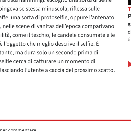
 artista fiamminga escogitò una sorta di selfie
pingeva se stessa minuscola, riflessa sulle
P
raffe: una sorta di protoselfie, oppure l’antenato
s
re, nelle scene di vanitas dell’epoca comparivano
d
gilità, come il teschio, le candele consumate e le
6
è l’oggetto che meglio descrive il selfie. È
costante, ma dura solo un secondo prima di
l selfie cerca di catturare un momento di
asciando l’utente a caccia del prossimo scatto.
n per commentare