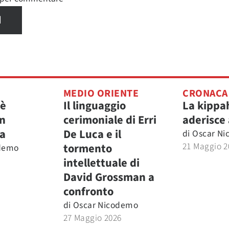
I
MEDIO ORIENTE
CRONACA
 è
Il linguaggio
La kippa
on
cerimoniale di Erri
aderisce 
a
De Luca e il
di
Oscar N
21 Maggio 2
tormento
odemo
intellettuale di
David Grossman a
confronto
di
Oscar Nicodemo
27 Maggio 2026