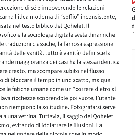
rcezione di sé e impoverendo le relazioni
G
 incarna l’idea moderna di “soffio” inconsistente,
d
ata nel testo biblico del Qohelet. Il
d
7
osofico e la sociologia digitale svela dinamiche
lle traduzioni classiche, la famosa espressione
ità delle vanità, tutto è vanità) definisce la
 grande maggioranza dei casi ha la stessa identica
sere creato, ma scompare subito nel flusso
o di bloccare il tempo in uno scatto, ma quel
ce le fatiche umane come un “correre dietro al
lava ricchezze scoprendole poi vuote, l’utente
non riempiono la solitudine. Fotografarsi serve
a a una vetrina. Tuttavia, il saggio del Qohelet
mo, evitando di idolatrare le illusioni. La
, ma nel godere delle piccole cose in modo