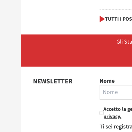
TUTTI I PO
Gli St
NEWSLETTER
Nome
Accetto la g
privacy.
Ti sei regist