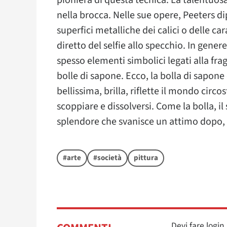
pioniera di questa tecnica. La talentuosa
nella brocca. Nelle sue opere, Peeters di
superfici metalliche dei calici o delle ca
diretto del selfie allo specchio. In gene
spesso elementi simbolici legati alla fra
bolle di sapone. Ecco, la bolla di sapone 
bellissima, brilla, riflette il mondo cir
scoppiare e dissolversi. Come la bolla, i
splendore che svanisce un attimo dopo, l
#arte
#società
pittura
Devi fare logi