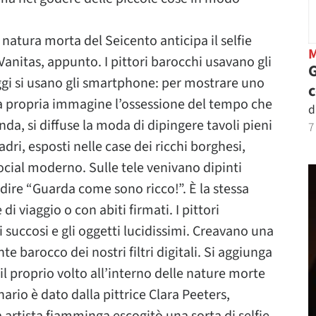
 natura morta del Seicento anticipa il selfie
 Vanitas, appunto. I pittori barocchi usavano gli
G
gi si usano gli smartphone: per mostrare uno
ulla propria immagine l’ossessione del tempo che
d
nda, si diffuse la moda di dipingere tavoli pieni
7
adri, esposti nelle case dei ricchi borghesi,
cial moderno. Sulle tele venivano dipinti
r dire “Guarda come sono ricco!”. È la stessa
i viaggio o con abiti firmati. I pittori
i succosi e gli oggetti lucidissimi. Creavano una
te barocco dei nostri filtri digitali. Si aggiunga
 il proprio volto all’interno delle nature morte
nario è dato dalla pittrice Clara Peeters,