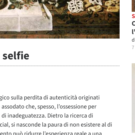
C
l
d
7
 selfie
gico sulla perdita di autenticità originati
è assodato che, spesso, l’ossessione per
di inadeguatezza. Dietro la ricerca di
ial, si nasconde la paura di non esistere al di
nto può ridurre l’esperienza reale a una