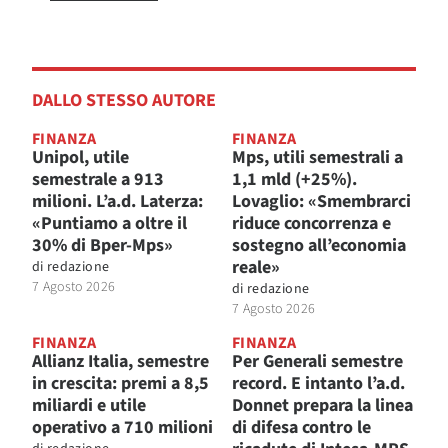
DALLO STESSO AUTORE
FINANZA
FINANZA
Unipol, utile
Mps, utili semestrali a
semestrale a 913
1,1 mld (+25%).
milioni. L’a.d. Laterza:
Lovaglio: «Smembrarci
«Puntiamo a oltre il
riduce concorrenza e
30% di Bper-Mps»
sostegno all’economia
reale»
di
redazione
7 Agosto 2026
di
redazione
7 Agosto 2026
FINANZA
FINANZA
Allianz Italia, semestre
Per Generali semestre
in crescita: premi a 8,5
record. E intanto l’a.d.
miliardi e utile
Donnet prepara la linea
operativo a 710 milioni
di difesa contro le