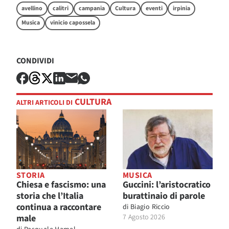
avellino
calitri
campania
Cultura
eventi
irpinia
Musica
vinicio capossela
CONDIVIDI
CULTURA
ALTRI ARTICOLI DI
STORIA
MUSICA
Chiesa e fascismo: una
Guccini: l’aristocratico
storia che l’Italia
burattinaio di parole
continua a raccontare
di
Biagio Riccio
male
7 Agosto 2026