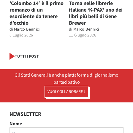
‘Colombo 14’ è il primo
Torna nelle librerie
romanzo di un
italiane ‘K-PAX’ uno dei
esordiente da tenere
libri più belli di Gene
d’occhio
Brewer
di
Marco Bennici
di
Marco Bennici
8 Luglio 2026
11 Giugno 2026
TUTTI I POST
Gli Stati Generali è anche piattaforma di giornalismo
partecipativo
VUOI COLLABORARE ?
NEWSLETTER
Nome