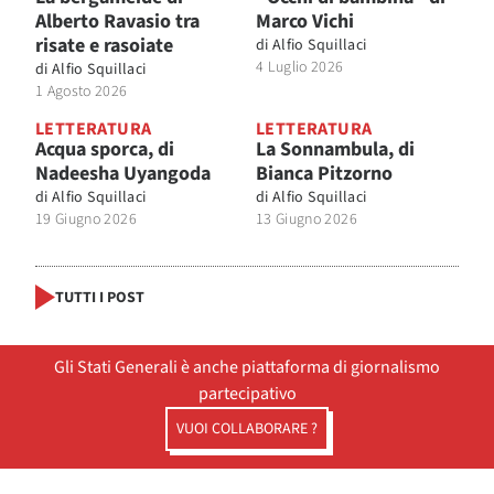
Alberto Ravasio tra
Marco Vichi
risate e rasoiate
di
Alfio Squillaci
4 Luglio 2026
di
Alfio Squillaci
1 Agosto 2026
LETTERATURA
LETTERATURA
Acqua sporca, di
La Sonnambula, di
Nadeesha Uyangoda
Bianca Pitzorno
di
Alfio Squillaci
di
Alfio Squillaci
19 Giugno 2026
13 Giugno 2026
TUTTI I POST
Gli Stati Generali è anche piattaforma di giornalismo
partecipativo
VUOI COLLABORARE ?