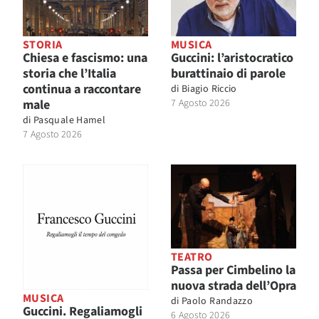
STORIA
MUSICA
Chiesa e fascismo: una
Guccini: l’aristocratico
storia che l’Italia
burattinaio di parole
continua a raccontare
di
Biagio Riccio
male
7 Agosto 2026
di
Pasquale Hamel
7 Agosto 2026
TEATRO
Passa per Cimbelino la
nuova strada dell’Opra
MUSICA
di
Paolo Randazzo
Guccini. Regaliamogli
6 Agosto 2026