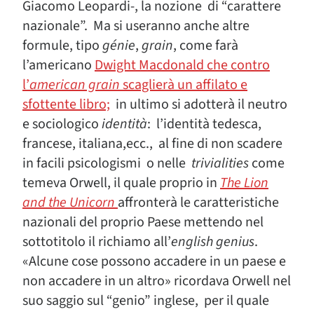
Giacomo Leopardi-, la nozione di “carattere
nazionale”. Ma si useranno anche altre
formule, tipo
génie
,
grain
, come farà
l’americano
Dwight Macdonald che contro
l’
american grain
scaglierà un affilato e
sfottente libro;
in ultimo si adotterà il neutro
e sociologico
identità
: l’identità tedesca,
francese, italiana,ecc., al fine di non scadere
in facili psicologismi o nelle
trivialities
come
temeva Orwell, il quale proprio in
The Lion
and the Unicorn
affronterà le caratteristiche
nazionali del proprio Paese mettendo nel
sottotitolo il richiamo all’
english genius
.
«Alcune cose possono accadere in un paese e
non accadere in un altro» ricordava Orwell nel
suo saggio sul “genio” inglese, per il quale