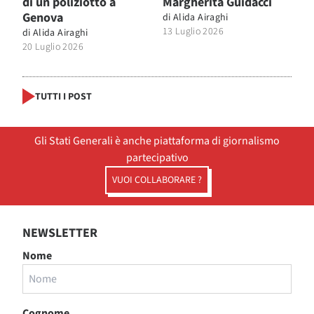
di un poliziotto a
Margherita Guidacci
Genova
di
Alida Airaghi
13 Luglio 2026
di
Alida Airaghi
20 Luglio 2026
TUTTI I POST
Gli Stati Generali è anche piattaforma di giornalismo
partecipativo
VUOI COLLABORARE ?
NEWSLETTER
Nome
Cognome