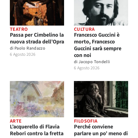
TEATRO
CULTURA
Passa per Cimbelino la
Francesco Guccini è
nuova strada dell’Opra
morto, Francesco
Guccini sarà sempre
di
Paolo Randazzo
6 Agosto 2026
con noi
di
Jacopo Tondelli
6 Agosto 2026
ARTE
FILOSOFIA
L’acquerello di Flavia
Perché conviene
Rebori contro la fretta
parlare un po’ meno di