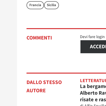
Francia
Sicilia
Devi fare logi
COMMENTI
ACCED
LETTERATU
DALLO STESSO
La bergame
AUTORE
Alberto Ra
risate e ra
di
Alfio Squilla