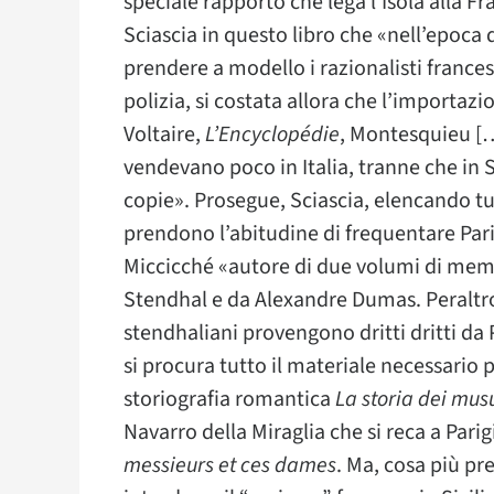
speciale rapporto che lega l’Isola alla 
Sciascia in questo libro che «nell’epoca 
prendere a modello i razionalisti francesi
polizia, si costata allora che l’importazi
Voltaire,
L’Encyclopédie
, Montesquieu […]
vendevano poco in Italia, tranne che in Si
copie». Prosegue, Sciascia, elencando tutti
prendono l’abitudine di frequentare Parigi
Miccicché «autore di due volumi di memor
Stendhal e da Alexandre Dumas. Peraltr
stendhaliani provengono dritti dritti da 
si procura tutto il materiale necessario
storiografia romantica
La storia dei musu
Navarro della Miraglia che si reca a Parig
messieurs et ces dames
. Ma, cosa più pre