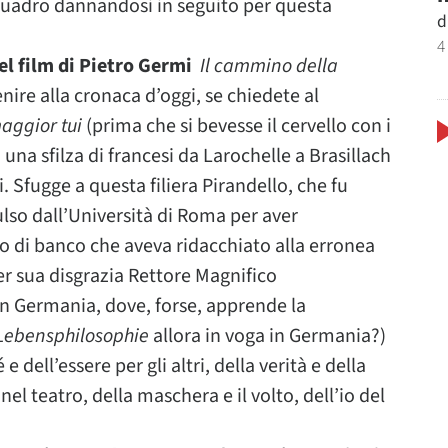
uadro dannandosi in seguito per questa
d
4
el film di Pietro Germi
Il cammino della
nire alla cronaca d’oggi, se chiedete al
maggior tui
(prima che si bevesse il cervello con i
n una sfilza di francesi da Larochelle a Brasillach
. Sfugge a questa filiera Pirandello, che fu
pulso dall’Università di Roma per aver
 di banco che aveva ridacchiato alla erronea
er sua disgrazia Rettore Magnifico
 in Germania, dove, forse, apprende la
Lebensphilosophie
allora in voga in Germania?)
 e dell’essere per gli altri, della verità e della
 nel teatro, della maschera e il volto, dell’io del