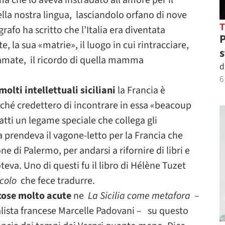
 che lo aveva instradato all’amore per il
lla nostra lingua, lasciandolo orfano di nove
rafo ha scritto che l’Italia era diventata
P
, la sua «matrie», il luogo in cui rintracciare,
s
amate, il ricordo di quella mamma
d
6
olti intellettuali siciliani
la Francia è
erché credettero di incontrare in essa «beacoup
atti un legame speciale che collega gli
cia prendeva il vagone-letto per la Francia che
ne di Palermo, per andarsi a rifornire di libri e
oteva. Uno di questi fu il libro di Hélène Tuzet
ecolo
che fece tradurre.
 cose molto acute
ne
La Sicilia come metafora
–
nalista francese Marcelle Padovani – su questo