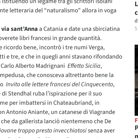
 istituendo un legame tra gli scrittori isolani
L
te letteraria del “naturalismo” allora in voga
c
d
n via sant’Anna
a Catania e date una sbirciatina
5
roverete libri francesi in grande quantità.
 ricordo bene, incontrò i tre numi Verga,
ti e tre, e che in quegli anni stavano rifondando
di Carlo Alberto Madrignani
Effetto Sicilia
,
ampedusa, che conosceva altrettanto bene la
oso
Invito alle lettere francesi del Cinquecento
,
e
di Stendhal ruba l’ispirazione per il suo
ume per imbattersi in Chateaubriand, in
 con Antonio Aniante, un catanese di Viagrande
F
i e che da gallerista lanciò nientemeno che De
P
giovane troppo presto invecchiatosi
senza aver
m