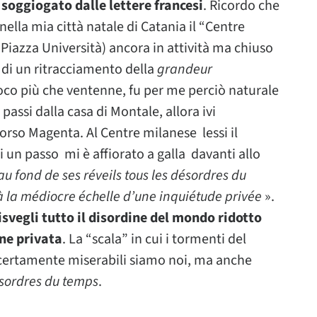
 soggiogato dalle lettere francesi
. Ricordo che
lla mia città natale di Catania il “Centre
o Piazza Università) ancora in attività ma chiuso
e di un ritracciamento della
grandeur
co più che ventenne, fu per me perciò naturale
 passi dalla casa di Montale, allora ivi
corso Magenta. Al Centre milanese lessi il
i un passo mi è affiorato a galla davanti allo
u fond de ses réveils tous les désordres du
 à la médiocre échelle d’une inquiétude privée
».
svegli tutto il disordine del mondo ridotto
ine privata
. La “scala” in cui i tormenti del
certamente miserabili siamo noi, ma anche
sordres du temps
.