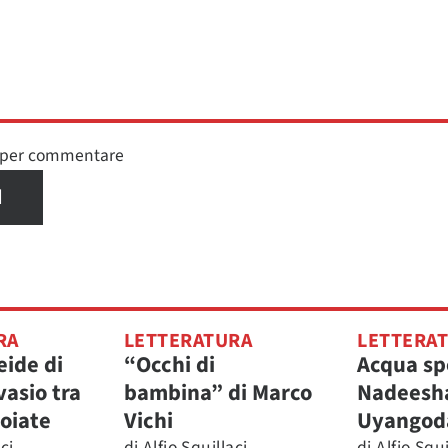
n per commentare
I
RA
LETTERATURA
LETTERA
ide di
“Occhi di
Acqua sp
vasio tra
bambina” di Marco
Nadeesh
soiate
Vichi
Uyangod
ci
di
Alfio Squillaci
di
Alfio Squi