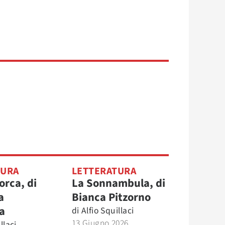
TURA
LETTERATURA
orca, di
La Sonnambula, di
a
Bianca Pitzorno
a
di
Alfio Squillaci
13 Giugno 2026
llaci