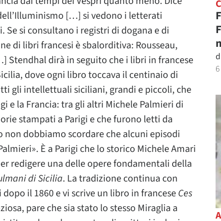
Francia dai tempi dei Vespri quanto meno. Dice
F
dell’Illuminismo […] si vedono i letterati
F
. Se si consultano i registri di dogana e di
n
one di libri francesi è sbalorditiva: Rousseau,
d
 Stendhal dirà in seguito che i libri in francese
6
cilia, dove ogni libro toccava il centinaio di
 gli intellettuali siciliani, grandi e piccoli, che
 e la Francia: tra gli altri Michele Palmieri di
ie stampati a Parigi e che furono letti da
o non dobbiamo scordare che alcuni episodi
Palmieri». È a Parigi che lo storico Michele Amari
 per redigere una delle opere fondamentali della
lmani di Sicilia
. La tradizione continua con
i dopo il 1860 e vi scrive un libro in francese
Ces
ziosa, pare che sia stato lo stesso Miraglia a