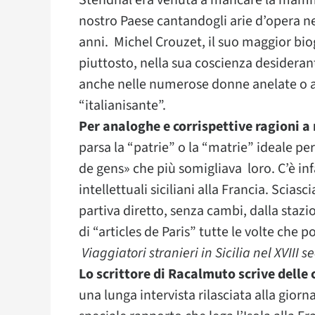
Stendhal era venuta a mancare la mamma
nostro Paese cantandogli arie d’opera ne
anni. Michel Crouzet, il suo maggior biog
piuttosto, nella sua coscienza desiderante
anche nelle numerose donne anelate o 
“italianisante”.
Per analoghe e corrispettive ragioni a m
parsa la “patrie” o la “matrie” ideale p
de gens» che più somigliava loro. C’è inf
intellettuali siciliani alla Francia. Scias
partiva diretto, senza cambi, dalla stazio
di “articles de Paris” tutte le volte che p
Viaggiatori stranieri in Sicilia nel XVIII s
Lo scrittore di Racalmuto scrive delle
una lunga intervista rilasciata alla gior