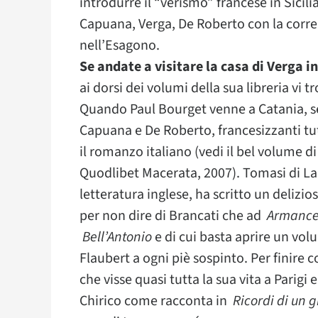
introdurre il “verismo” francese in Sicilia
Capuana, Verga, De Roberto con la corren
nell’Esagono.
Se andate a visitare la casa di Verga i
ai dorsi dei volumi della sua libreria vi t
Quando Paul Bourget venne a Catania, se
Capuana e De Roberto, francesizzanti tut
il romanzo italiano (vedi il bel volume 
Quodlibet Macerata, 2007). Tomasi di L
letteratura inglese, ha scritto un delizi
per non dire di Brancati che ad
Armanc
Bell’Antonio
e di cui basta aprire un vol
Flaubert a ogni piè sospinto. Per finire
che visse quasi tutta la sua vita a Parig
Chirico come racconta in
Ricordi di un 