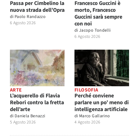
Passa per Cimbelino la
Francesco Guccini è
nuova strada dell’Opra
morto, Francesco
Guccini sarà sempre
di
Paolo Randazzo
6 Agosto 2026
con noi
di
Jacopo Tondelli
6 Agosto 2026
ARTE
FILOSOFIA
L’acquerello di Flavia
Perché conviene
Rebori contro la fretta
parlare un po’ meno di
dell’arte
intelligenza artificiale
di
Daniela Benazzi
di
Marco Gallarino
5 Agosto 2026
4 Agosto 2026