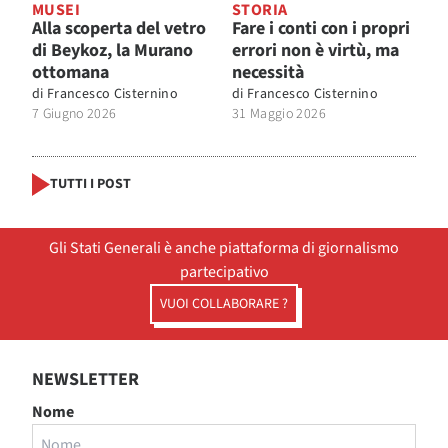
MUSEI
STORIA
Alla scoperta del vetro
Fare i conti con i propri
di Beykoz, la Murano
errori non è virtù, ma
ottomana
necessità
di
Francesco Cisternino
di
Francesco Cisternino
7 Giugno 2026
31 Maggio 2026
TUTTI I POST
Gli Stati Generali è anche piattaforma di giornalismo
partecipativo
VUOI COLLABORARE ?
NEWSLETTER
Nome