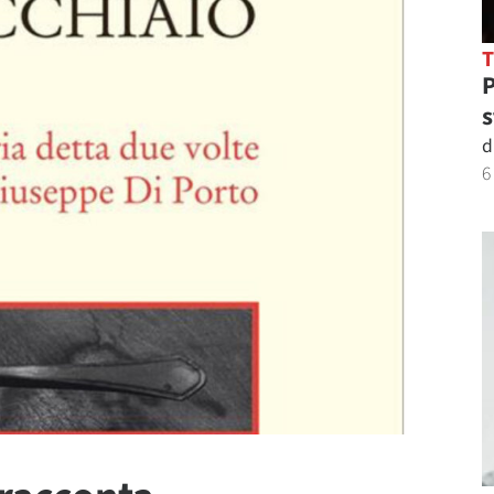
P
s
d
6