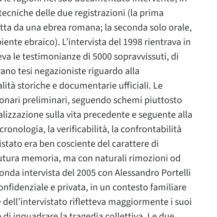
ecniche delle due registrazioni (la prima
otta da una ebrea romana; la seconda solo orale,
ente ebraico). L’intervista del 1998 rientrava in
va le testimonianze di 5000 sopravvissuti, di
evano tesi negazioniste riguardo alla
lità storiche e documentarie ufficiali. Le
onari preliminari, seguendo schemi piuttosto
ualizzazione sulla vita precedente e seguente alla
ronologia, la verificabilità, la confrontabilità
istato era ben cosciente del carattere di
futura memoria, ma con naturali rimozioni od
conda intervista del 2005 con Alessandro Portelli
onfidenziale e privata, in un contesto familiare
e dell’intervistato rifletteva maggiormente i suoi
a di inquadrare la tragedia collettiva. Le due