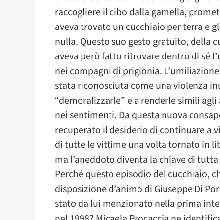
raccogliere il cibo dalla gamella, prome
aveva trovato un cucchiaio per terra e g
nulla. Questo suo gesto gratuito, della cu
aveva però fatto ritrovare dentro di sé 
nei compagni di prigionia. L’umiliazione 
stata riconosciuta come una violenza inu
“demoralizzarle” e a renderle simili agli
nei sentimenti. Da questa nuova consap
recuperato il desiderio di continuare a v
di tutte le vittime una volta tornato in li
ma l’aneddoto diventa la chiave di tutta l
Perché questo episodio del cucchiaio, c
disposizione d’animo di Giuseppe Di Por
stato da lui menzionato nella prima inter
nel 1998? Micaela Procaccia ne identific