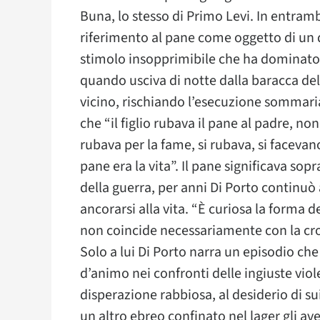
Buna, lo stesso di Primo Levi. In entramb
riferimento al pane come oggetto di un 
stimolo insopprimibile che ha dominato 
quando usciva di notte dalla baracca del
vicino, rischiando l’esecuzione sommari
che “il figlio rubava il pane al padre, non
rubava per la fame, si rubava, si facevano
pane era la vita”. Il pane significava so
della guerra, per anni Di Porto continuò 
ancorarsi alla vita. “È curiosa la forma d
non coincide necessariamente con la cro
Solo a lui Di Porto narra un episodio ch
d’animo nei confronti delle ingiuste viol
disperazione rabbiosa, al desiderio di s
un altro ebreo confinato nel lager gli av