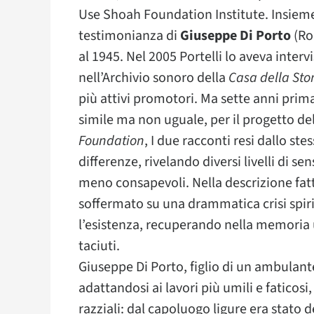
Use Shoah Foundation Institute. Insieme,
testimonianza di
Giuseppe Di Porto
(Ro
al 1945. Nel 2005 Portelli lo aveva inter
nell’Archivio sonoro della
Casa della Sto
più attivi promotori. Ma sette anni prim
simile ma non uguale, per il progetto de
Foundation
, I due racconti resi dallo st
differenze, rivelando diversi livelli di s
meno consapevoli. Nella descrizione fatta 
soffermato su una drammatica crisi spi
l’esistenza, recuperando nella memoria
taciuti.
Giuseppe Di Porto, figlio di un ambulan
adattandosi ai lavori più umili e faticosi
razziali: dal capoluogo ligure era stat