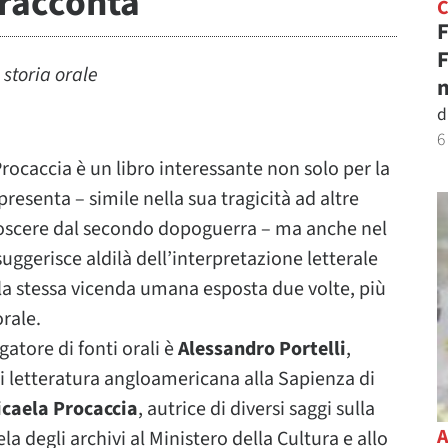
racconta
F
F
 storia orale
n
d
6
rocaccia è un libro interessante non solo per la
senta – simile nella sua tragicità ad altre
oscere dal secondo dopoguerra – ma anche nel
uggerisce aldilà dell’interpretazione letterale
i: la stessa vicenda umana esposta due volte, più
orale.
atore di fonti orali è
Alessandro Portelli
,
di letteratura angloamericana alla Sapienza di
caela Procaccia
, autrice di diversi saggi sulla
la degli archivi al Ministero della Cultura e allo