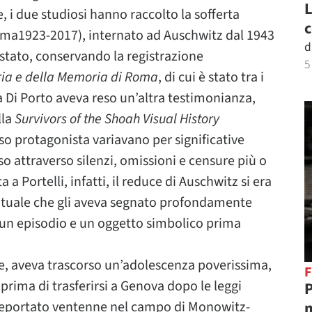
L
 i due studiosi hanno raccolto la sofferta
c
ma1923-2017), internato ad Auschwitz dal 1943
d
vistato, conservando la registrazione
5
ria e della Memoria di Roma
, di cui è stato tra i
a Di Porto aveva reso un’altra testimonianza,
lla
Survivors of the Shoah Visual History
esso protagonista variavano per significative
enso attraverso silenzi, omissioni e censure più o
a Portelli, infatti, il reduce di Auschwitz si era
rituale che gli aveva segnato profondamente
 un episodio e un oggetto simbolico prima
te, aveva trascorso un’adolescenza poverissima,
F
, prima di trasferirsi a Genova dopo le leggi
P
m
o deportato ventenne nel campo di Monowitz-