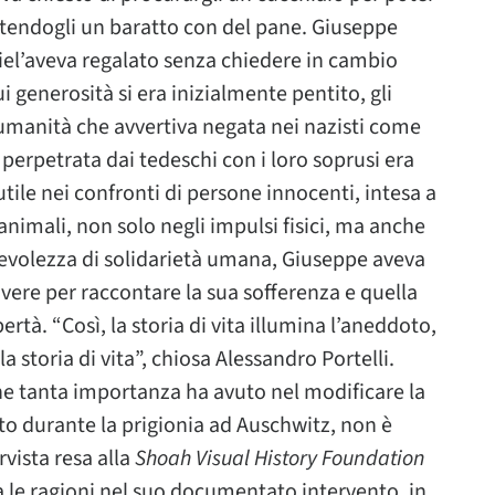
ttendogli un baratto con del pane. Giuseppe
liel’aveva regalato senza chiedere in cambio
i generosità si era inizialmente pentito, gli
l’umanità che avvertiva negata nei nazisti come
perpetrata dai tedeschi con i loro soprusi era
tile nei confronti di persone innocenti, intesa a
 animali, non solo negli impulsi fisici, ma anche
evolezza di solidarietà umana, Giuseppe aveva
ivere per raccontare la sua sofferenza e quella
bertà. “Così, la storia di vita illumina l’aneddoto,
a storia di vita”, chiosa Alessandro Portelli.
he tanta importanza ha avuto nel modificare la
to durante la prigionia ad Auschwitz, non è
vista resa alla
Shoah Visual History Foundation
a le ragioni nel suo documentato intervento, in