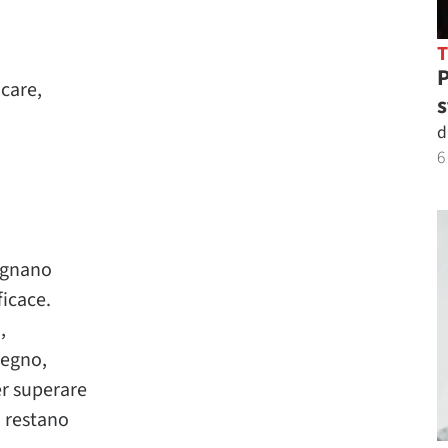
P
care,
s
d
6
agnano
ficace.
,
tegno,
er superare
a restano