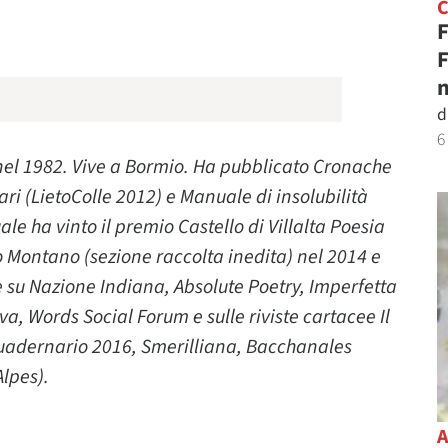
i
F
F
n
d
6
nel 1982. Vive a Bormio. Ha pubblicato Cronache
rari (LietoColle 2012) e Manuale di insolubilità
le ha vinto il premio Castello di Villalta Poesia
o Montano (sezione raccolta inedita) nel 2014 e
 su Nazione Indiana, Absolute Poetry, Imperfetta
a, Words Social Forum e sulle riviste cartacee Il
Quadernario 2016, Smerilliana, Bacchanales
lpes).