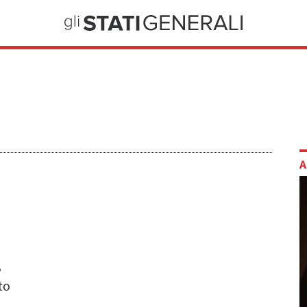
A
,
to