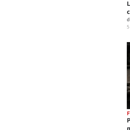
L
c
d
5
F
P
m