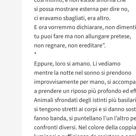
così intimo, e non esiste smorfia che
si possa mostrare esterna per dire no,
ci eravamo sbagliati, era altro.
E ora vorremmo dichiarare, non dimenti
tu puoi fare ma non allungare pretese,
non regnare, non ereditare”.
*
Eppure, loro si amano. Li vediamo
mentre la notte nel sonno si prendono
improvvisamente per mano, si accomp
a prendere un riposo più profondo ed ef
Animali sfrondati degli istinti più basilari
si tengono stretti ai corpi e si danno sos
fanno banda, si puntellano l’un l’altro p
confronti diversi. Nel colore della coppi