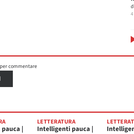
d
4
n per commentare
I
RA
LETTERATURA
LETTERA
i pauca |
Intelligenti pauca |
Intellige