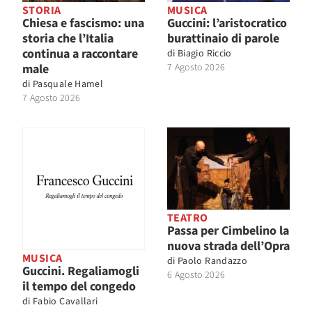
STORIA
MUSICA
Chiesa e fascismo: una
Guccini: l’aristocratico
storia che l’Italia
burattinaio di parole
continua a raccontare
di
Biagio Riccio
male
7 Agosto 2026
di
Pasquale Hamel
7 Agosto 2026
TEATRO
Passa per Cimbelino la
nuova strada dell’Opra
MUSICA
di
Paolo Randazzo
Guccini. Regaliamogli
6 Agosto 2026
il tempo del congedo
di
Fabio Cavallari