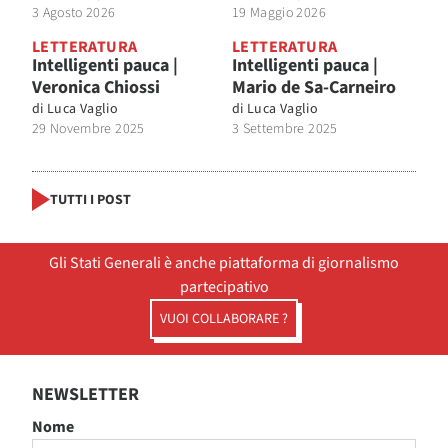
3 Agosto 2026
19 Maggio 2026
LETTERATURA
LETTERATURA
Intelligenti pauca |
Intelligenti pauca |
Veronica Chiossi
Mario de Sa-Carneiro
di
Luca Vaglio
di
Luca Vaglio
29 Novembre 2025
3 Settembre 2025
TUTTI I POST
Gli Stati Generali è anche piattaforma di giornalismo
partecipativo
VUOI COLLABORARE ?
NEWSLETTER
Nome