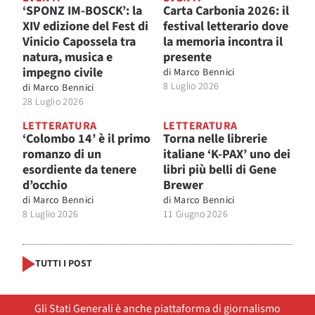
‘SPONZ IM-BOSCK’: la
Carta Carbonia 2026: il
XIV edizione del Fest di
festival letterario dove
Vinicio Capossela tra
la memoria incontra il
natura, musica e
presente
impegno civile
di
Marco Bennici
8 Luglio 2026
di
Marco Bennici
28 Luglio 2026
LETTERATURA
LETTERATURA
‘Colombo 14’ è il primo
Torna nelle librerie
romanzo di un
italiane ‘K-PAX’ uno dei
esordiente da tenere
libri più belli di Gene
d’occhio
Brewer
di
Marco Bennici
di
Marco Bennici
8 Luglio 2026
11 Giugno 2026
TUTTI I POST
Gli Stati Generali è anche piattaforma di giornalismo