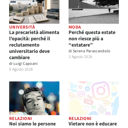
UNIVERSITÀ
MODA
La precarietà alimenta
Perché questa estate
l’opacità: perché il
non riesce più a
reclutamento
“estatare”
universitario deve
di
Serena Parascandolo
cambiare
3 Agosto 2026
di
Luigi Capoani
9 Agosto 2026
RELAZIONI
RELAZIONI
Noi siamo le persone
Vietare non è educare