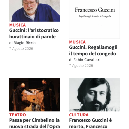
MUSICA
Guccini: l’aristocratico
burattinaio di parole
MUSICA
di
Biagio Riccio
Guccini. Regaliamogli
7 Agosto 2026
il tempo del congedo
di
Fabio Cavallari
7 Agosto 2026
TEATRO
CULTURA
Passa per Cimbelino la
Francesco Guccini è
nuova strada dell’Opra
morto, Francesco