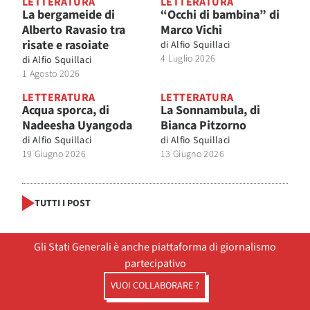
LETTERATURA
LETTERATURA
La bergameide di
“Occhi di bambina” di
Alberto Ravasio tra
Marco Vichi
risate e rasoiate
di
Alfio Squillaci
4 Luglio 2026
di
Alfio Squillaci
1 Agosto 2026
LETTERATURA
LETTERATURA
Acqua sporca, di
La Sonnambula, di
Nadeesha Uyangoda
Bianca Pitzorno
di
Alfio Squillaci
di
Alfio Squillaci
19 Giugno 2026
13 Giugno 2026
TUTTI I POST
Gli Stati Generali è anche piattaforma di giornalismo
partecipativo
VUOI COLLABORARE ?