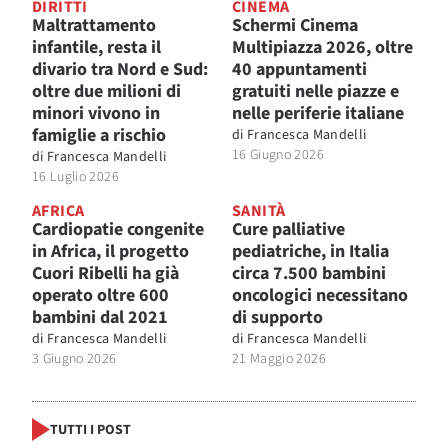
DIRITTI
CINEMA
Maltrattamento
Schermi Cinema
infantile, resta il
Multipiazza 2026, oltre
divario tra Nord e Sud:
40 appuntamenti
oltre due milioni di
gratuiti nelle piazze e
minori vivono in
nelle periferie italiane
famiglie a rischio
di
Francesca Mandelli
16 Giugno 2026
di
Francesca Mandelli
16 Luglio 2026
AFRICA
SANITÀ
Cardiopatie congenite
Cure palliative
in Africa, il progetto
pediatriche, in Italia
Cuori Ribelli ha già
circa 7.500 bambini
operato oltre 600
oncologici necessitano
bambini dal 2021
di supporto
di
Francesca Mandelli
di
Francesca Mandelli
3 Giugno 2026
21 Maggio 2026
TUTTI I POST