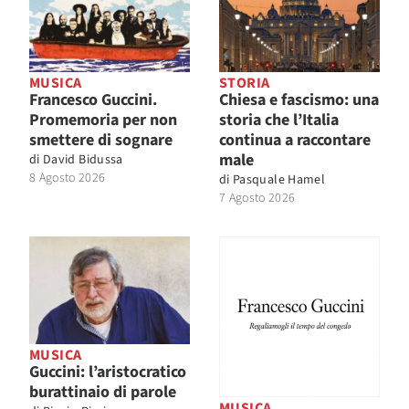
MUSICA
STORIA
Francesco Guccini.
Chiesa e fascismo: una
Promemoria per non
storia che l’Italia
smettere di sognare
continua a raccontare
male
di
David Bidussa
8 Agosto 2026
di
Pasquale Hamel
7 Agosto 2026
MUSICA
Guccini: l’aristocratico
burattinaio di parole
MUSICA