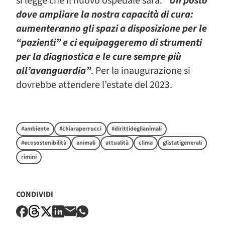
si legge che il nuovo ospedale sarà:
“Un posto
dove ampliare la nostra capacità di cura:
aumenteranno gli spazi a disposizione per le
“pazienti” e ci equipaggeremo di strumenti
per la diagnostica e le cure sempre più
all’avanguardia”
. Per la inaugurazione si
dovrebbe attendere l’estate del 2023.
#ambiente
#chiaraperrucci
#dirittideglianimali
#ecosostenibilità
animali
attualità
clima
glistatigenerali
rimini
CONDIVIDI