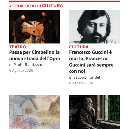
CULTURA
ALTRI ARTICOLI DI
TEATRO
CULTURA
Passa per Cimbelino la
Francesco Guccini è
nuova strada dell’Opra
morto, Francesco
Guccini sarà sempre
di
Paolo Randazzo
6 Agosto 2026
con noi
di
Jacopo Tondelli
6 Agosto 2026