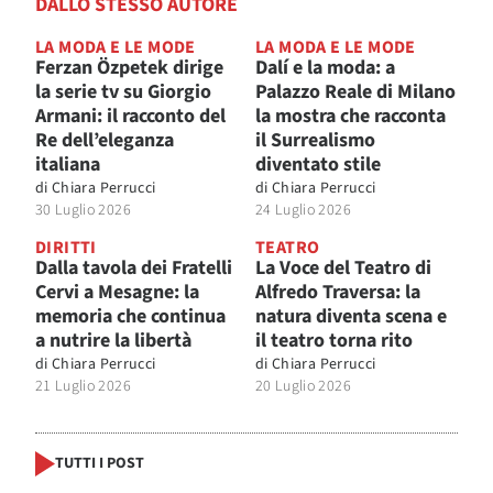
DALLO STESSO AUTORE
LA MODA E LE MODE
LA MODA E LE MODE
Ferzan Özpetek dirige
Dalí e la moda: a
la serie tv su Giorgio
Palazzo Reale di Milano
Armani: il racconto del
la mostra che racconta
Re dell’eleganza
il Surrealismo
italiana
diventato stile
di
Chiara Perrucci
di
Chiara Perrucci
30 Luglio 2026
24 Luglio 2026
DIRITTI
TEATRO
Dalla tavola dei Fratelli
La Voce del Teatro di
Cervi a Mesagne: la
Alfredo Traversa: la
memoria che continua
natura diventa scena e
a nutrire la libertà
il teatro torna rito
di
Chiara Perrucci
di
Chiara Perrucci
21 Luglio 2026
20 Luglio 2026
TUTTI I POST