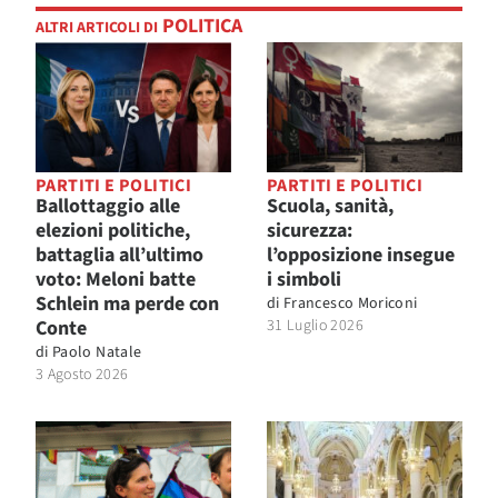
POLITICA
ALTRI ARTICOLI DI
PARTITI E POLITICI
PARTITI E POLITICI
Ballottaggio alle
Scuola, sanità,
elezioni politiche,
sicurezza:
battaglia all’ultimo
l’opposizione insegue
voto: Meloni batte
i simboli
Schlein ma perde con
di
Francesco Moriconi
Conte
31 Luglio 2026
di
Paolo Natale
3 Agosto 2026