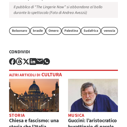
Il pubblico di “The Lingerie Now” si abbandona al ballo
durante lo spettacolo (Foto di Andrea Avezzù)
Bolsonaro
brasile
Omero
Palestina
Sudafrica
venezia
CONDIVIDI
CULTURA
ALTRI ARTICOLI DI
STORIA
MUSICA
Chiesa e fascismo: una
Guccini: l’aristocratico
storia che l’Italia
burattinaio di parole