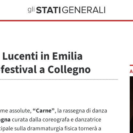
 Lucenti in Emilia
estival a Collegno
A
rime assolute,
“Carne”
, la rassegna di danza
agna
curata dalla coreografa e danzatrice
cipale sulla drammaturgia fisica tornerà a