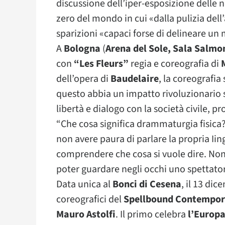
discussione dell’iper-esposizione delle n
zero del mondo in cui «dalla pulizia de
sparizioni «capaci forse di delineare un m
A
Bologna
(
Arena del Sole, Sala Salmo
con
“Les Fleurs”
regia e coreografia di
dell’opera di
Baudelaire
, la coreografia
questo abbia un impatto rivoluzionario 
libertà e dialogo con la società civile, 
“Che cosa significa drammaturgia fisica?
non avere paura di parlare la propria Iin
comprendere che cosa si vuole dire. Non 
poter guardare negli occhi uno spettator
Data unica al
Bonci di Cesena
, il 13 dic
coreografici del
Spellbound Contempora
Mauro Astolfi
. Il primo celebra
l’Europa