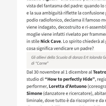
vista del fantasma del padre: quando lo 
e la sua ambiguità riflette la confusion
podio radiofonico, declama il famoso mo
viene indagato, decostruito e ri-assembl
moglie viene infatti rivelato per framme
in stile
Nick Cave
. Lo spirito chiederà a
cosa significa vendicare un padre?
Gli allievi della Scuola di danza Ert Iolanda G
di “Carne”
Dal 30 novembre al 1 dicembre al
Teatro
studio di
“How to perfectly Hide”
, reg
performer,
Loretta d’Antuono
(coreogra
Simone
(danzatore e ricercatore), abit
liminale, dove tutto è da riscoprire e da 