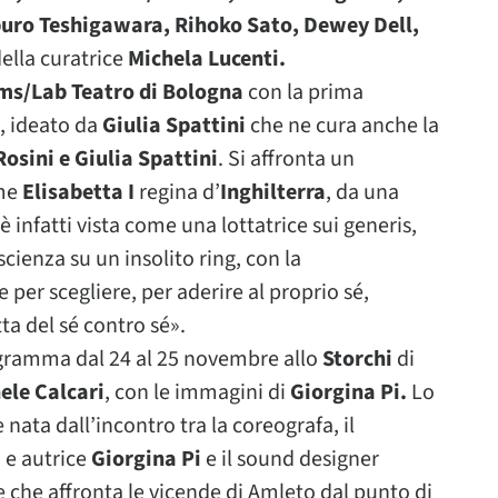
buro Teshigawara, Rihoko Sato, Dewey Dell,
ella curatrice
Michela Lucenti.
s/Lab Teatro di Bologna
con la prima
, ideato da
Giulia Spattini
che ne cura anche la
osini e Giulia Spattini
. Si affronta un
ome
Elisabetta I
regina d’
Inghilterra
, da una
è infatti vista come una lottatrice sui generis,
cienza su un insolito ring, con la
per scegliere, per aderire al proprio sé,
ta del sé contro sé».
ogramma dal 24 al 25 novembre allo
Storchi
di
ele Calcari
, con le immagini di
Giorgina Pi.
Lo
nata dall’incontro tra la coreografa, il
a e autrice
Giorgina Pi
e il sound designer
 che affronta le vicende di Amleto dal punto di