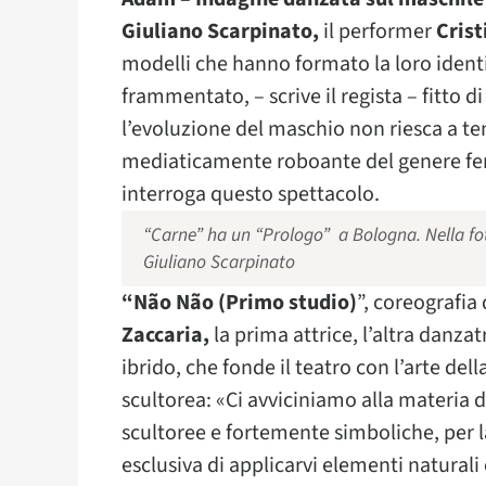
Giuliano Scarpinato,
il performer
Crist
modelli che hanno formato la loro identit
frammentato, – scrive il regista – fitto di
l’evoluzione del maschio non riesca a ten
mediaticamente roboante del genere femmin
interroga questo spettacolo.
“Carne” ha un “Prologo” a Bologna. Nella fot
Giuliano Scarpinato
“Não Não (Primo studio)
”, coreografia
Zaccaria,
la prima attrice, l’altra danza
ibrido, che fonde il teatro con l’arte del
scultorea: «Ci avviciniamo alla materia de
scultoree e fortemente simboliche, per la
esclusiva di applicarvi elementi naturali 