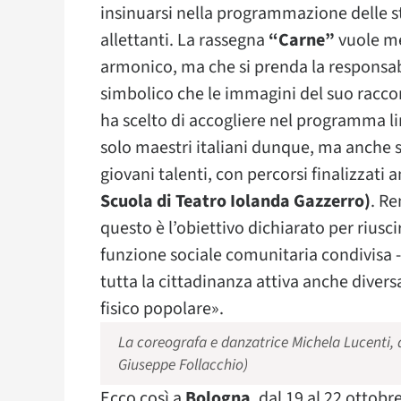
insinuarsi nella programmazione delle st
allettanti. La rassegna
“Carne”
vuole me
armonico, ma che si prenda la responsabi
simbolico che le immagini del suo racco
ha scelto di accogliere nel programma li
solo maestri italiani dunque, ma anche 
giovani talenti, con percorsi finalizzat
Scuola di Teatro Iolanda Gazzerro)
. Re
questo è l’obiettivo dichiarato per riusc
funzione sociale comunitaria condivisa 
tutta la cittadinanza attiva anche divers
fisico popolare».
La coreografa e danzatrice Michela Lucenti, d
Giuseppe Follacchio)
Ecco così a
Bologna
, dal 19 al 22 ottobr