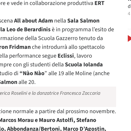
obre e vede in collaborazione produttiva
ERT
d
4
 scena
All about Adam
nella
Sala Salmon
la Leo de Berardinis
è in programma l’esito de
Formazione della Scuola Gazzerro tenuto da
ron Fridman
che introdurrà allo spettacolo
della performance segue
Eclissi
, lavoro
mpre con gli studenti della
Scuola Iolanda
studio di
“Nào Nào
” alle 19 alle Moline (anche
Salmon
alle 20.
erica Roselini e la danzatrice Francesca Zaccaria
ione normale a partire dal prossimo novembre.
Marcos Morau e Mauro Astolfi, Stefano
ello, Abbondanza/Bertoni, Marco D’Agostin,