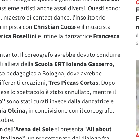
sieme artisti anche assai diversi. Questi sono:
F
, maestro di contact dance, l’insolito trio
F
n
o
in pista con
Christian Cucco
e il musicista
d
rica Rosellini
e infine la danzatrice
Francesca
6
ntanto. Il coreografo avrebbe dovuto condurre
li allievi della
Scuola ERT Iolanda Gazzerro
,
rso pedagogico a Bologna, dove avrebbe
fferenti creazioni,
Tres Piezas Cortas
. Dopo
nese lo spettacolo è stato annullato, mentre il
o”
sono stati curati invece dalla danzatrice e
nia Olcina,
in condivisione con il coreografo.
tobre.
n
dell’
Arena del Sole
si presenta “
All about
italiano”,
un progettonato dal dialogo fra