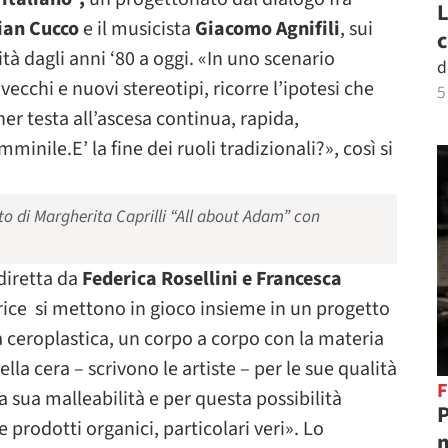
L
ian Cucco
e il musicista
Giacomo Agnifili
, sui
c
à dagli anni ‘80 a oggi. «In uno scenario
d
 vecchi e nuovi stereotipi, ricorre l’ipotesi che
5
er testa all’ascesa continua, rapida,
ile.E’ la fine dei ruoli tradizionali?», così si
o di Margherita Caprilli “All about Adam” con
 diretta da
Federica Rosellini e Francesca
trice si mettono in gioco insieme in un progetto
la ceroplastica, un corpo a corpo con la materia
lla cera – scrivono le artiste – per le sue qualità
F
 sua malleabilità e per questa possibilità
P
e prodotti organici, particolari veri». Lo
m