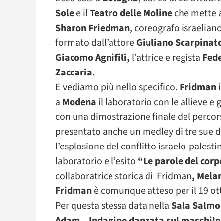
Sole
e il
Teatro delle Moline
che mette as
Sharon Friedman
, coreografo israeliano
formato dall’attore
Giuliano Scarpinat
Giacomo Agnifili,
l’attrice e regista
Fede
Zaccaria
.
E vediamo più nello specifico.
Fridman
i
a
Modena
il laboratorio con le allieve e g
con una dimostrazione finale del perco
presentato anche un medley di tre sue di
l’esplosione del conflitto israelo-palesti
laboratorio e l’esito
“Le parole del corp
collaboratrice storica di Fridman
, Mela
Fridman
è comunque atteso per il 19 ot
Per questa stessa data nella
Sala Salmo
Adam – Indagine danzata sul maschile 