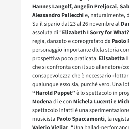
Hannes Langolf, Angelin Preljocai, Sa
Alessandro Pallecchi
e, naturalmente, d
Su il sipario dal 23 al 26 novembre al
Dam
assoluta di “
Elizabeth I Sorry for What?
regia, danzato e coreografato da
Paolo R
personaggio importante dlela storia c
prospettiva poco praticata.
Elisabetta I
che si confronta con il suo allenatore/cos
consapevolezza che è necessario «lottare 
qualunque esso sia, purché vero. Una lot
“Harold Puppet”
è lo spettacolo in pr
Modena
di e con
Michela Lucenti e Mich
spettacolo infatti è una sperimentazione 
musicista
Paolo Spaccamonti
, la regist
Valerio Vigliar
. “Una ballad-perfomance