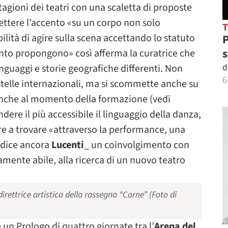
agioni dei teatri con una scaletta di proposte
ttere l’accento «su un corpo non solo
lità di agire sulla scena accettando lo statuto
P
s
nto propongono» così afferma la curatrice che
d
nguaggi e storie geografiche differenti. Non
6
stelle internazionali, ma si scommette anche su
i anche al momento della formazione (vedi
ndere il più accessibile il linguaggio della danza,
ire a trovare «attraverso la performance, una
-dice ancora
Lucenti
_ un coinvolgimento con
amente abile, alla ricerca di un nuovo teatro
irettrice artistica della rassegna “Carne” (Foto di
e un Prologo di quattro giornate tra l’
Arena del