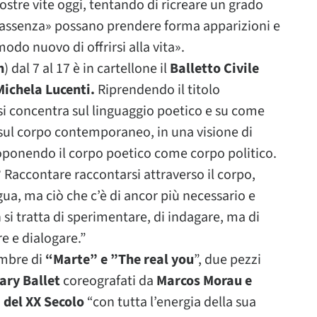
ostre vite oggi, tentando di ricreare un grado
ll’assenza» possano prendere forma apparizioni e
odo nuovo di offrirsi alla vita».
n
) dal 7 al 17 è in cartellone il
Balletto Civile
Michela Lucenti.
Riprendendo il titolo
 si concentra sul linguaggio poetico e su come
sul corpo contemporaneo, in una visione di
proponendo il corpo poetico come corpo politico.
 Raccontare raccontarsi attraverso il corpo,
gua, ma ciò che c’è di ancor più necessario e
si tratta di sperimentare, di indagare, ma di
e e dialogare.”
embre di
“Marte” e ”The real you
”, due pezzi
ry Ballet
coreografati da
Marcos Morau e
 del XX Secolo
“con tutta l’energia della sua