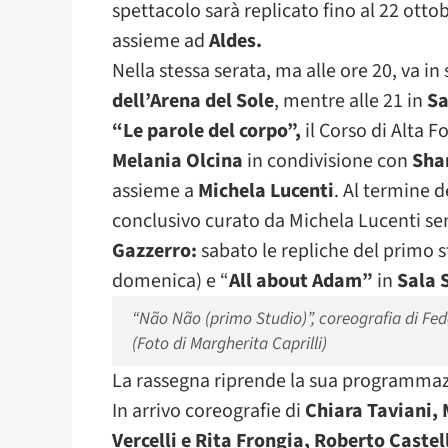
spettacolo sarà replicato fino al 22 ott
assieme ad
Aldes.
Nella stessa serata, ma alle ore 20, va in
dell’Arena del Sole
, mentre alle 21 in
Sa
“Le parole del corpo”,
il Corso di Alta 
Melania Olcina
in condivisione con
Sha
assieme a
Michela Lucenti
. Al termine 
conclusivo curato da Michela Lucenti se
Gazzerro:
sabato le repliche del primo 
domenica) e “
All about Adam”
in
Sala 
“Não Não (primo Studio)”, coreografia di Fed
(Foto di Margherita Caprilli)
La rassegna riprende la sua programmaz
In arrivo coreografie di
Chiara Taviani, 
Vercelli e Rita Frongia, Roberto Cast