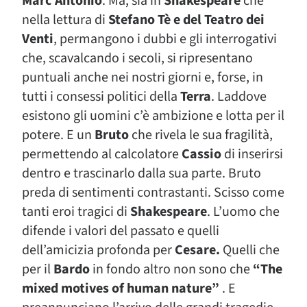
Marc’Antonio
. Ma, sia in
Shakespeare
che
nella lettura di
Stefano Tè e del Teatro dei
Venti
, permangono i dubbi e gli interrogativi
che, scavalcando i secoli, si ripresentano
puntuali anche nei nostri giorni e, forse, in
tutti i consessi politici della
Terra
. Laddove
esistono gli uomini c’è ambizione e lotta per il
potere. E un
Bruto
che rivela le sua fragilità,
permettendo al calcolatore
Cassio
di inserirsi
dentro e trascinarlo dalla sua parte. Bruto
preda di sentimenti contrastanti. Scisso come
tanti eroi tragici di
Shakespeare
. L’uomo che
difende i valori del passato e quelli
dell’amicizia profonda per
Cesare.
Quelli che
per il
Bardo
in fondo altro non sono che
“The
mixed motives of human nature”
. E