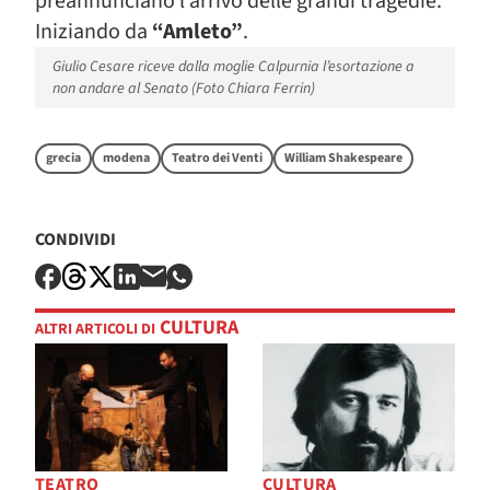
preannunciano l’arrivo delle grandi tragedie.
Iniziando da
“Amleto”
.
Giulio Cesare riceve dalla moglie Calpurnia l’esortazione a
non andare al Senato (Foto Chiara Ferrin)
grecia
modena
Teatro dei Venti
William Shakespeare
CONDIVIDI
CULTURA
ALTRI ARTICOLI DI
TEATRO
CULTURA