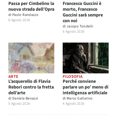
Passa per Cimbelino la
Francesco Guccini è
nuova strada dell’Opra
morto, Francesco
Guccini sarà sempre
di
Paolo Randazzo
6 Agosto 2026
con noi
di
Jacopo Tondelli
6 Agosto 2026
ARTE
FILOSOFIA
L’acquerello di Flavia
Perché conviene
Rebori contro la fretta
parlare un po’ meno di
dell’arte
intelligenza artificiale
di
Daniela Benazzi
di
Marco Gallarino
5 Agosto 2026
4 Agosto 2026