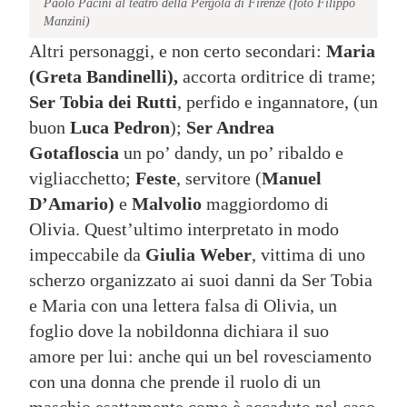
Paolo Pacini al teatro della Pergola di Firenze (foto Filippo
Manzini)
Altri personaggi, e non certo secondari:
Maria
(Greta Bandinelli),
accorta orditrice di trame;
Ser Tobia dei Rutti
, perfido e ingannatore, (un
buon
Luca Pedron
);
Ser Andrea
Gotafloscia
un po’ dandy, un po’ ribaldo e
vigliacchetto;
Feste
, servitore (
Manuel
D’Amario)
e
Malvolio
maggiordomo di
Olivia. Quest’ultimo interpretato in modo
impeccabile da
Giulia Weber
, vittima di uno
scherzo organizzato ai suoi danni da Ser Tobia
e Maria con una lettera falsa di Olivia, un
foglio dove la nobildonna dichiara il suo
amore per lui: anche qui un bel rovesciamento
con una donna che prende il ruolo di un