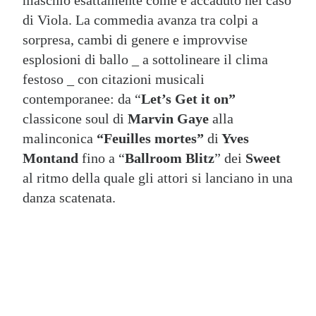
maschio esattamente come è accaduto nel caso
di Viola. La commedia avanza tra colpi a
sorpresa, cambi di genere e improvvise
esplosioni di ballo _ a sottolineare il clima
festoso _ con citazioni musicali
contemporanee: da “
Let’s Get it on”
classicone soul di
Marvin Gaye
alla
malinconica
“Feuilles mortes”
di
Yves
Montand
fino a “
Ballroom Blitz
” dei
Sweet
al ritmo della quale gli attori si lanciano in una
danza scatenata.