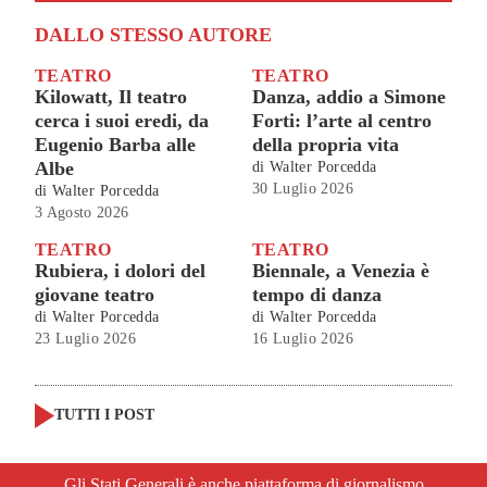
DALLO STESSO AUTORE
TEATRO
TEATRO
Kilowatt, Il teatro
Danza, addio a Simone
cerca i suoi eredi, da
Forti: l’arte al centro
Eugenio Barba alle
della propria vita
Albe
di
Walter Porcedda
30 Luglio 2026
di
Walter Porcedda
3 Agosto 2026
TEATRO
TEATRO
Rubiera, i dolori del
Biennale, a Venezia è
giovane teatro
tempo di danza
di
Walter Porcedda
di
Walter Porcedda
23 Luglio 2026
16 Luglio 2026
TUTTI I POST
Gli Stati Generali è anche piattaforma di giornalismo