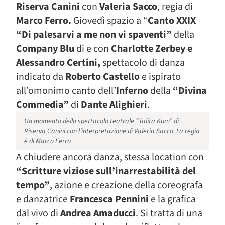
Riserva Canini
con
Valeria Sacco
, regia di
Marco Ferro.
Giovedì spazio a “
Canto XXIX
“Di palesarvi a me non vi spaventi”
della
Company Blu
di e con
Charlotte Zerbey e
Alessandro Certini,
spettacolo di danza
indicato da
Roberto Castello
e ispirato
all’omonimo canto dell’
Inferno
della
“Divina
Commedia”
di
Dante Alighieri
.
Un momento dello spettacolo teatrale “Talita Kum” di
Riserva Canini con l’interpretazione di Valeria Sacco. La regia
è di Marco Ferro
A chiudere ancora danza, stessa location con
“Scritture viziose sull’inarrestabilità del
tempo”
, azione e creazione della coreografa
e danzatrice
Francesca Pennini
e la grafica
dal vivo di
Andrea Amaducci
. Si tratta di una