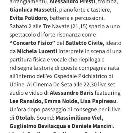
arrangiamenti),
Alessandro Presti
, tromba,
Gianluca Massetti
, pianoforte e tastiere,
Evita Polidoro
, batteria e percussioni.
Sabato 2 alle Tre Navate (21,15) spazio a uno
spettacolo di forte risonanza come
“Concerto Fisico”
del
Balletto Civile
, ideato
da
Michela Lucenti
interprete in scena di una
partitura fisica e vocale che riepiloga e
ridisegna la storia di questa compagnia nata
all’interno dell’ex Ospedale Psichiatrico di
Udine. Al Cinema De Seta alle 22,30 live set
audio e video di
Alessandro Baris
feateuring
Lee Ranaldo, Emma Nolde,
Lisa Papineau
.
Un’ora dopo passaggio di consegne per il live
di
Otolab.
Sound:
Massimiliano Viel,
Guglielmo Bevilacqua e Daniele Mancin
i.