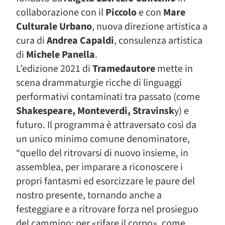
collaborazione con il
Piccolo
e con
Mare
Culturale Urbano
, nuova direzione artistica a
cura di
Andrea Capaldi
, consulenza artistica
di
Michele Panella
.
L’edizione 2021 di
Tramedautore
mette in
scena drammaturgie ricche di linguaggi
performativi contaminati tra passato (come
Shakespeare, Monteverdi, Stravinsk
y) e
futuro. Il programma è attraversato così da
un unico minimo comune denominatore,
“quello del ritrovarsi di nuovo insieme, in
assemblea, per imparare a riconoscere i
propri fantasmi ed esorcizzare le paure del
nostro presente, tornando anche a
festeggiare e a ritrovare forza nel prosieguo
del cammino: per «rifare il corpo», come