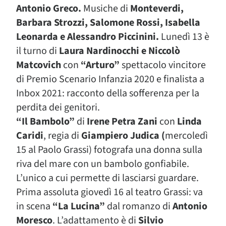
Antonio Greco.
Musiche di
Monteverdi,
Barbara Strozzi, Salomone Rossi, Isabella
Leonarda e Alessandro Piccinini.
Lunedì 13 è
il turno di
Laura Nardinocchi e Niccolò
Matcovich
con
“Arturo”
spettacolo vincitore
di Premio Scenario Infanzia 2020 e finalista a
Inbox 2021: racconto della sofferenza per la
perdita dei genitori.
“Il Bambolo”
di
Irene Petra Zani
con
Linda
Caridi
, regia di
Giampiero Judica (
mercoledì
15 al Paolo Grassi) fotografa una donna sulla
riva del mare con un bambolo gonfiabile.
L’unico a cui permette di lasciarsi guardare.
Prima assoluta giovedì 16 al teatro Grassi: va
in scena
“La Lucina”
dal romanzo di
Antonio
Moresco
. L’adattamento è di
Silvio