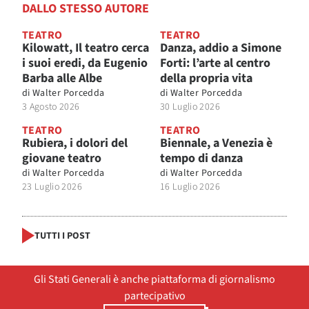
DALLO STESSO AUTORE
TEATRO
TEATRO
Kilowatt, Il teatro cerca
Danza, addio a Simone
i suoi eredi, da Eugenio
Forti: l’arte al centro
Barba alle Albe
della propria vita
di
Walter Porcedda
di
Walter Porcedda
3 Agosto 2026
30 Luglio 2026
TEATRO
TEATRO
Rubiera, i dolori del
Biennale, a Venezia è
giovane teatro
tempo di danza
di
Walter Porcedda
di
Walter Porcedda
23 Luglio 2026
16 Luglio 2026
TUTTI I POST
Gli Stati Generali è anche piattaforma di giornalismo
partecipativo