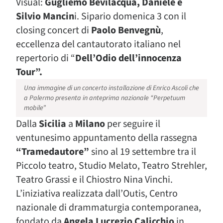
Visual:
Gugliemo Bevilacqua, Daniele e
Silvio Mancin
i. Sipario domenica 3 con il
closing concert di
Paolo Benvegnù
,
eccellenza del cantautorato italiano nel
repertorio di “
Dell’Odio dell’innocenza
Tour”.
Una immagine di un concerto installazione di Enrico Ascoli che
a Palermo presenta in anteprima nazionale “Perpetuum
mobile”
Dalla
Sicilia
a
Milano
per seguire il
ventunesimo appuntamento della rassegna
“Tramedautore”
sino al 19 settembre tra il
Piccolo teatro, Studio Melato, Teatro Strehler,
Teatro Grassi e il Chiostro Nina Vinchi.
L’iniziativa realizzata dall’Outis, Centro
nazionale di drammaturgia contemporanea,
fondato da
Angela Lucrezio Calicchio
in