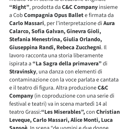
“Right”
, prodotta da
C&C Company
insieme
a Cob
Compagnia Opus Ballet
e firmata da
Carlo Massari
, per l’interpretazione di
Aura
Calarco, Sofia Galvan, Ginevra Gioli,
Stefania Menestrina, Giulia Orlando,
Giuseppina Randi, Rebeca Zucchegni
. Il
lavoro racconta una storia liberamente
ispirata a
“La Sagra della primavera”
di
Stravinsky
, una danza con elementi di
contaminazione con la voce parlata e cantata
e il teatro di figura. Altra produzione
C&C
Company
(in coproduzione con una serie di
festival e teatri) va in scena martedì 14 al
teatro Grassi:
“Les Miserables”,
con
Christian
Leveque, Carlo Massari, Alice Monti, Luca
Sansoè
. In scena “de uomini e due donne,