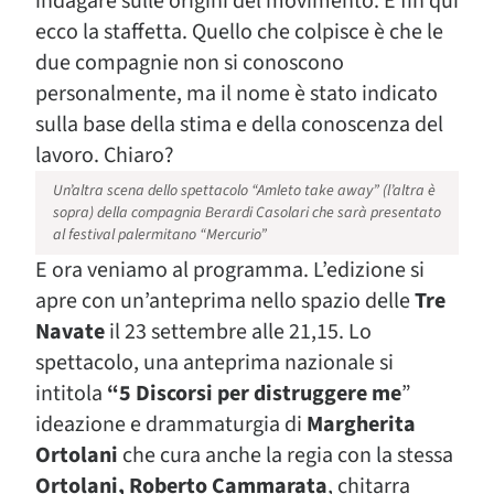
indagare sulle origini del movimento. E fin qui
ecco la staffetta. Quello che colpisce è che le
due compagnie non si conoscono
personalmente, ma il nome è stato indicato
sulla base della stima e della conoscenza del
lavoro. Chiaro?
Un’altra scena dello spettacolo “Amleto take away” (l’altra è
sopra) della compagnia Berardi Casolari che sarà presentato
al festival palermitano “Mercurio”
E ora veniamo al programma. L’edizione si
apre con un’anteprima nello spazio delle
Tre
Navate
il 23 settembre alle 21,15. Lo
spettacolo, una anteprima nazionale si
intitola
“5 Discorsi per distruggere me
”
ideazione e drammaturgia di
Margherita
Ortolani
che cura anche la regia con la stessa
Ortolani,
Roberto Cammarata
, chitarra