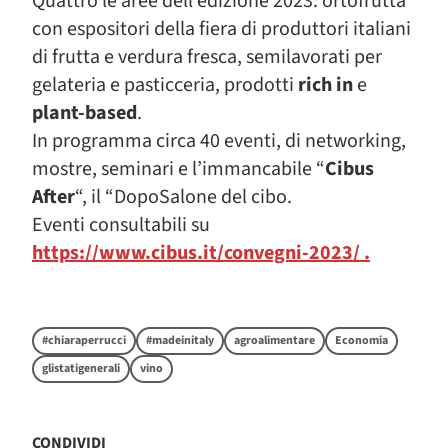
Quattro le aree dell’edizione 2023: ortofrutta
con espositori della fiera di produttori italiani
di frutta e verdura fresca, semilavorati per
gelateria e pasticceria, prodotti
rich in
e
plant-based
.
In programma circa 40 eventi, di networking,
mostre, seminari e l’immancabile “
Cibus
After
“, il “DopoSalone del cibo.
Eventi consultabili su
https://www.cibus.it/convegni-2023/ .
#chiaraperrucci
#madeinitaly
agroalimentare
Economia
glistatigenerali
vino
CONDIVIDI