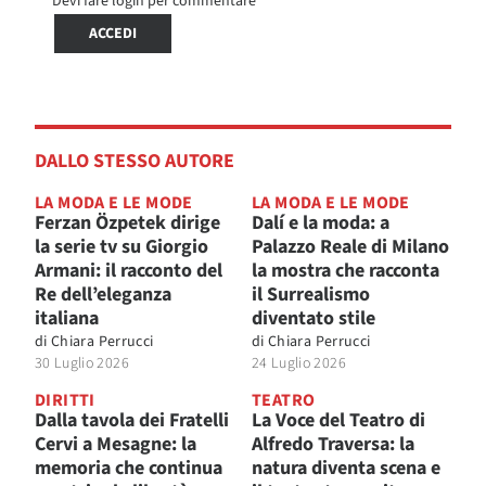
Devi fare login per commentare
ACCEDI
DALLO STESSO AUTORE
LA MODA E LE MODE
LA MODA E LE MODE
Ferzan Özpetek dirige
Dalí e la moda: a
la serie tv su Giorgio
Palazzo Reale di Milano
Armani: il racconto del
la mostra che racconta
Re dell’eleganza
il Surrealismo
italiana
diventato stile
di
Chiara Perrucci
di
Chiara Perrucci
30 Luglio 2026
24 Luglio 2026
DIRITTI
TEATRO
Dalla tavola dei Fratelli
La Voce del Teatro di
Cervi a Mesagne: la
Alfredo Traversa: la
memoria che continua
natura diventa scena e