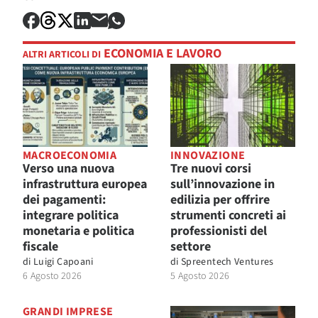
ECONOMIA E LAVORO
ALTRI ARTICOLI DI
MACROECONOMIA
INNOVAZIONE
Verso una nuova
Tre nuovi corsi
infrastruttura europea
sull’innovazione in
dei pagamenti:
edilizia per offrire
integrare politica
strumenti concreti ai
monetaria e politica
professionisti del
fiscale
settore
di
Luigi Capoani
di
Spreentech Ventures
6 Agosto 2026
5 Agosto 2026
GRANDI IMPRESE