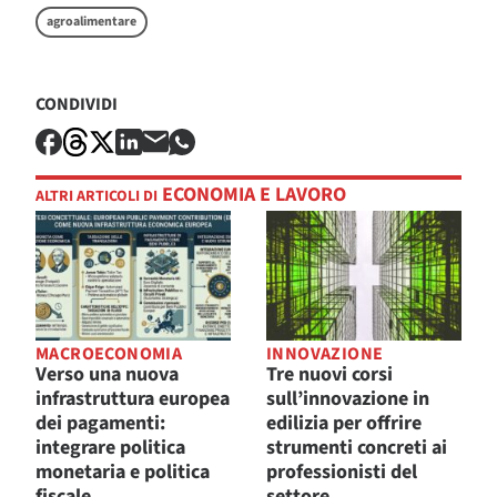
agroalimentare
CONDIVIDI
ECONOMIA E LAVORO
ALTRI ARTICOLI DI
MACROECONOMIA
INNOVAZIONE
Verso una nuova
Tre nuovi corsi
infrastruttura europea
sull’innovazione in
dei pagamenti:
edilizia per offrire
integrare politica
strumenti concreti ai
monetaria e politica
professionisti del
fiscale
settore