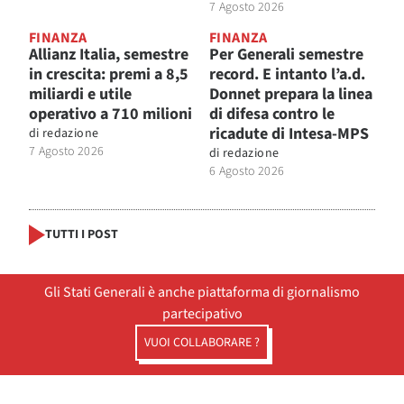
7 Agosto 2026
FINANZA
FINANZA
Allianz Italia, semestre
Per Generali semestre
in crescita: premi a 8,5
record. E intanto l’a.d.
miliardi e utile
Donnet prepara la linea
operativo a 710 milioni
di difesa contro le
ricadute di Intesa-MPS
di
redazione
7 Agosto 2026
di
redazione
6 Agosto 2026
TUTTI I POST
Gli Stati Generali è anche piattaforma di giornalismo
partecipativo
VUOI COLLABORARE ?