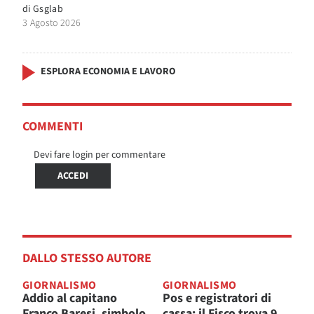
di
Gsglab
3 Agosto 2026
ESPLORA ECONOMIA E LAVORO
COMMENTI
Devi fare login per commentare
ACCEDI
DALLO STESSO AUTORE
GIORNALISMO
GIORNALISMO
Addio al capitano
Pos e registratori di
Franco Baresi, simbolo
cassa: il Fisco trova 9