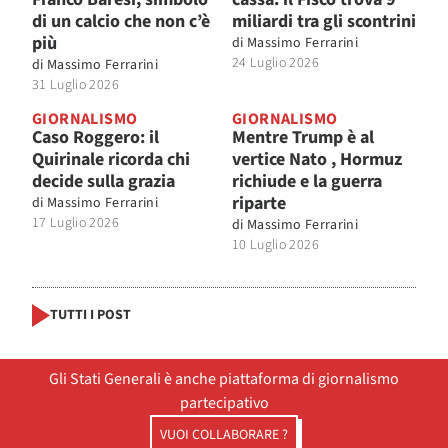
di un calcio che non c’è
miliardi tra gli scontrini
più
di
Massimo Ferrarini
24 Luglio 2026
di
Massimo Ferrarini
31 Luglio 2026
GIORNALISMO
GIORNALISMO
Caso Roggero: il
Mentre Trump è al
Quirinale ricorda chi
vertice Nato , Hormuz
decide sulla grazia
richiude e la guerra
riparte
di
Massimo Ferrarini
17 Luglio 2026
di
Massimo Ferrarini
10 Luglio 2026
TUTTI I POST
Gli Stati Generali è anche piattaforma di giornalismo
partecipativo
VUOI COLLABORARE ?