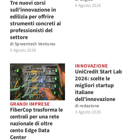
Tre nuovi corsi
4 Agosto 2026
sull’innovazione in
edilizia per offrire
strumenti concreti ai
professionisti del
settore
di
Spreentech Ventures
5 Agosto 2026
INNOVAZIONE
UniCredit Start Lab
2026: scelte le
migliori startup
italiane
dell’innovazione
GRANDI IMPRESE
di
redazione
FiberCop trasforma le
3 Agosto 2026
centrali per una rete
nazionale di oltre
cento Edge Data
Center