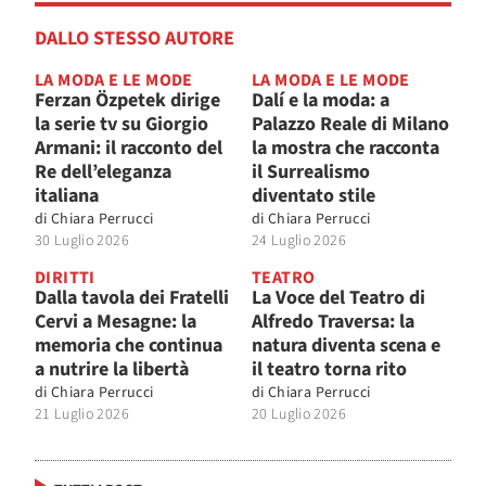
DALLO STESSO AUTORE
LA MODA E LE MODE
LA MODA E LE MODE
Ferzan Özpetek dirige
Dalí e la moda: a
la serie tv su Giorgio
Palazzo Reale di Milano
Armani: il racconto del
la mostra che racconta
Re dell’eleganza
il Surrealismo
italiana
diventato stile
di
Chiara Perrucci
di
Chiara Perrucci
30 Luglio 2026
24 Luglio 2026
DIRITTI
TEATRO
Dalla tavola dei Fratelli
La Voce del Teatro di
Cervi a Mesagne: la
Alfredo Traversa: la
memoria che continua
natura diventa scena e
a nutrire la libertà
il teatro torna rito
di
Chiara Perrucci
di
Chiara Perrucci
21 Luglio 2026
20 Luglio 2026