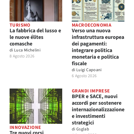
TURISMO
MACROECONOMIA
La fabbrica del lusso e
Verso una nuova
le nuove élites
infrastruttura europea
comasche
dei pagamenti:
integrare politica
di
Luca Michelini
8 Agosto 2026
monetaria e politica
fiscale
di
Luigi Capoani
6 Agosto 2026
GRANDI IMPRESE
BPER e SACE, nuovi
accordi per sostenere
internazionalizzazione
e investimenti
strategici
INNOVAZIONE
di
Gsglab
Tre nuovi corsi