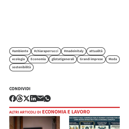
#ambiente
#chiaraperrucci
#madeinitaly
attualità
ecologia
Economia
glistatigenerali
Grandi imprese
Moda
sostenibilità
CONDIVIDI
ECONOMIA E LAVORO
ALTRI ARTICOLI DI